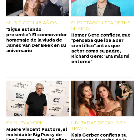
MURIÓ CON 48 AÑOS
EL PROTAGONISTA DE THE
SHARDS
"Sigue estando
presente": El conmovedor
Homer Gere confiesa que
homenaje de la viuda de
"pensaba que iba a ser
James Van Der Beek en su
científico" antes que
aniversario
actor como su padre,
Richard Gere: "Era más mi
entorno"
EN NUEVA YORK
INVITADAS DE TAYLOR Y
TRAVIS
Muere Vincent Pastore, el
inolvidable Big Pussy de
Kaia Gerber confiesa su