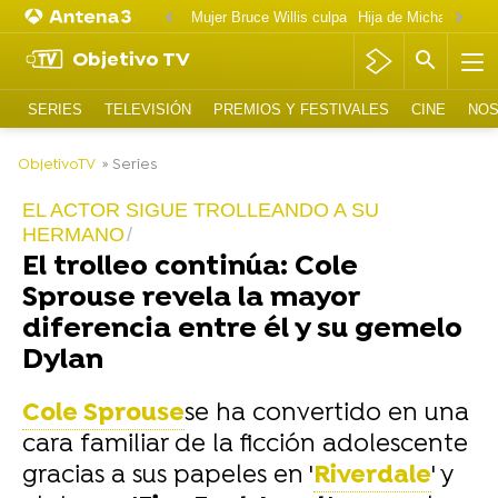
Mujer Bruce Willis culpa
Objetivo TV
SERIES
TELEVISIÓN
PREMIOS Y FESTIVALES
CINE
NOS
-
ObjetivoTV
» Series
EL ACTOR SIGUE TROLLEANDO A SU
HERMANO
El trolleo continúa: Cole
Sprouse revela la mayor
diferencia entre él y su gemelo
Dylan
Cole Sprouse
se ha convertido en una
cara familiar de la ficción adolescente
gracias a sus papeles en '
Riverdale
' y