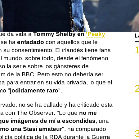
en mantenerse alejadas de las cámaras
 están trabajando. Y eso mismo
lian Murphy
.
que da vida a
Tommy Shelby en
'Peaky
L
se ha
enfadado
con aquellos que le
 su consentimiento. El irlandés tiene fans
el mundo, sobre todo, desde el fenómeno
o la serie sobre los gánsteres de
m de la BBC. Pero esto no debería ser
a para entrar en su vida privada, lo que el
mo "
jodidamente raro
".
rvado, no se ha callado y ha criticado esta
sta con The Observer: "Lo que
no me
que imágenes de mí a escondidas
, una
mo una Stasi amateur
", ha comparado
olicía política de la RDA durante la Guerra