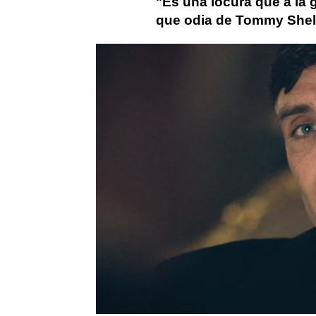
"Es una locura que a la g
que odia de Tommy Shelb
Actualidad
Peaky Blinders
Ci