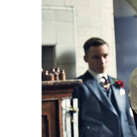
Miguel Toba
Madrid
Publicado:
23 de febrero de 2022, 14:
Los artist
Más información
imágenes 
El creador de 'Peaky
privada. 
Blinders' asegura que