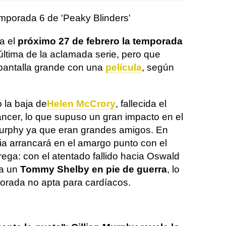
emporada 6 de 'Peaky Blinders'
a el
próximo 27 de febrero la temporada
 última de la aclamada serie, pero que
 pantalla grande con una
película
, según
 la baja de
Helen McCrory
, fallecida el
cer, lo que supuso un gran impacto en el
n Murphy ya que eran grandes amigos. En
oria arrancará en el amargo punto con el
trega: con el atentado fallido hacia Oswald
 a un
Tommy Shelby en pie de guerra
, lo
orada no apta para cardíacos.