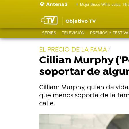
Mujer Bruce Willis culpa
Hij
Objetivo TV
SERIES
TELEVISIÓN
PREMIOS Y FESTIVA
EL PRECIO DE LA FAMA
Cillian Murphy ('
soportar de algun
Cilliam Murphy, quien da vid
que menos soporta de la fam
calle.