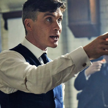
Whatsapp
Facebook
X
Flipboa
28
as no son obras de arte a las sacar
sin su permiso mientras están en su vida
Son personas que también sufren ansiedad