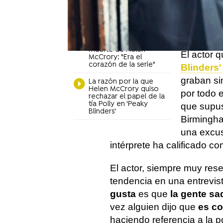
ha cambiado el final
o prefier
de la temporada 6
cuando no
Sophie Rundle, Ada
siente
Cil
Thorne en 'Peaky
Blinders', sobre la
muerte de Helen
El actor 
McCrory: "Era el
corazón de la serie"
Blinders'
graban sin
La razón por la que
Helen McCrory quiso
por todo 
rechazar el papel de la
tía Polly en 'Peaky
que supus
Blinders'
Birmingha
una excus
intérprete ha calificado co
El actor, siempre muy rese
tendencia en una entrevi
gusta
es que
la gente sa
vez alguien dijo que
es co
haciendo referencia a la p