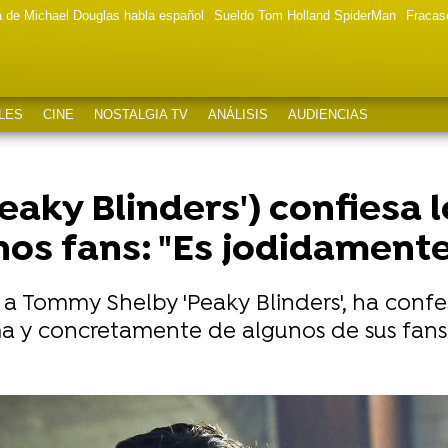
a de Michael Douglas habla español
Sueldo Tom Holland SpiderMan
Fracas
LES
CINE
NOSTALGIA TV
ANÁLISIS
AUDIENCIAS
Peaky Blinders') confiesa
os fans: "Es jodidamente
a a Tommy Shelby 'Peaky Blinders', ha conf
a y concretamente de algunos de sus fans