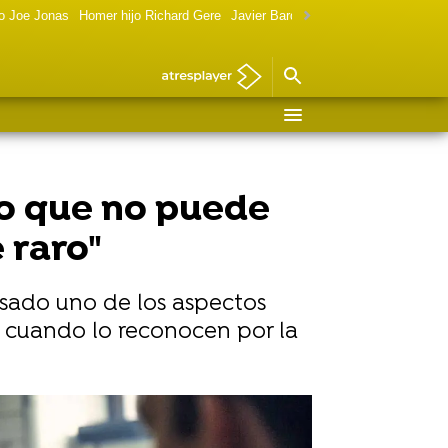
o Joe Jonas
Homer hijo Richard Gere
Javier Bardem política
Marilyn Monr
 lo que no puede
 raro"
esado uno de los aspectos
 cuando lo reconocen por la