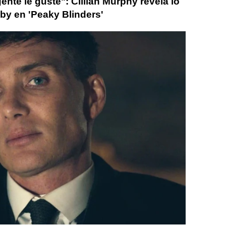
ente le guste": Cillian Murphy revela lo
y en 'Peaky Blinders'
llian Murphy