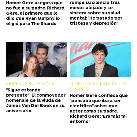
rompe su silencio tras
Homer Gere asegura que
meses alejado y se
no fue a su padre, Richard
sincera sobre su salud
Gere, el primero que le
mental: "He pasado por
dijo que Ryan Murphy lo
tristeza y depresión"
eligió para The Shards
MURIÓ CON 48 AÑOS
EL PROTAGONISTA DE THE
SHARDS
"Sigue estando
presente": El conmovedor
Homer Gere confiesa que
homenaje de la viuda de
"pensaba que iba a ser
James Van Der Beek en su
científico" antes que
aniversario
actor como su padre,
Richard Gere: "Era más mi
entorno"