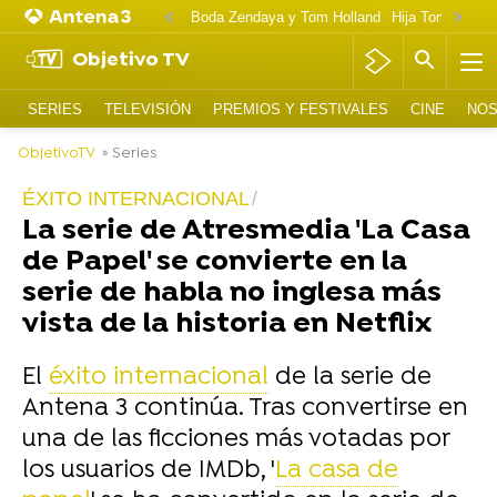
Boda Zendaya y Tom Holland
Hija Tom Cruise 
Objetivo TV
SERIES
TELEVISIÓN
PREMIOS Y FESTIVALES
CINE
NOS
ObjetivoTV
» Series
ÉXITO INTERNACIONAL
La serie de Atresmedia 'La Casa
de Papel' se convierte en la
serie de habla no inglesa más
vista de la historia en Netflix
El
éxito internacional
de la serie de
Antena 3 continúa. Tras convertirse en
una de las ficciones más votadas por
los usuarios de IMDb, '
La casa de