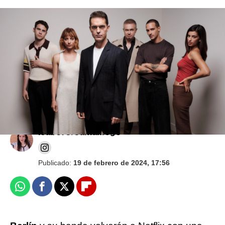
Entrevista a los protagonistas de Berlín, que
da un giro radical a La Casa de Papel:
"Recuperamos la comedia romántica y luego
la matamos"
Isabel S. Samaniego
Publicado:
19 de febrero de 2024, 17:56
Whatsapp
Facebook
X
Flipboard