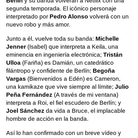
Berlín
y su banda volverán a Netflix con una
segunda temporada. El icónico personaje
interpretado por
Pedro Alonso
volverá con un
nuevo robo y más amor.
Junto a él, vuelve toda su banda:
Michelle
Jenner
(Isabel) que interpreta a Keila, una
eminencia en ingeniería electrónica;
Tristán
Ulloa
(Fariña) es Damián, un catedrático
filántropo y confidente de Berlín;
Begoña
Vargas
(Bienvenidos a Edén) es Cameron,
una kamikaze que vive siempre al límite;
Julio
Peña Fernández
(A través de mi ventana)
interpreta a Roi, el fiel escudero de Berlín; y
Joel Sánchez
da vida a Bruce, el implacable
hombre de acción en la banda.
Así lo han confirmado con un breve vídeo y