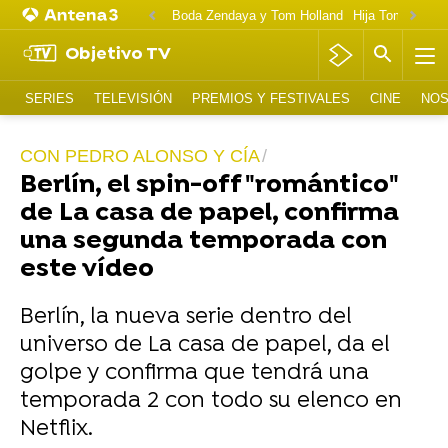
Boda Zendaya y Tom Holland
Hija Tom Cruise 
Objetivo TV
SERIES
TELEVISIÓN
PREMIOS Y FESTIVALES
CINE
NOS
CON PEDRO ALONSO Y CÍA
Berlín, el spin-off "romántico"
de La casa de papel, confirma
una segunda temporada con
este vídeo
Berlín, la nueva serie dentro del
universo de La casa de papel, da el
golpe y confirma que tendrá una
temporada 2 con todo su elenco en
Netflix.