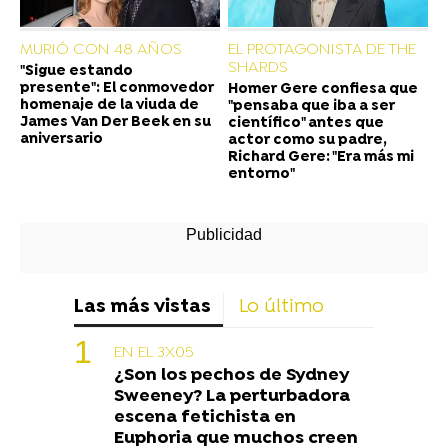
MURIÓ CON 48 AÑOS
EL PROTAGONISTA DE THE
SHARDS
"Sigue estando
presente": El conmovedor
Homer Gere confiesa que
homenaje de la viuda de
"pensaba que iba a ser
James Van Der Beek en su
científico" antes que
aniversario
actor como su padre,
Richard Gere: "Era más mi
entorno"
Las más vistas
Lo último
EN EL 3X05
¿Son los pechos de Sydney
Sweeney? La perturbadora
escena fetichista en
Euphoria que muchos creen