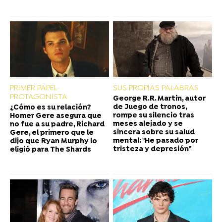
PRIMER PAPEL
SUS PROPIAS PALABRAS
PROTAGONISTA
George R.R. Martin, autor
de Juego de tronos,
¿Cómo es su relación?
rompe su silencio tras
Homer Gere asegura que
meses alejado y se
no fue a su padre, Richard
sincera sobre su salud
Gere, el primero que le
mental: "He pasado por
dijo que Ryan Murphy lo
tristeza y depresión"
eligió para The Shards