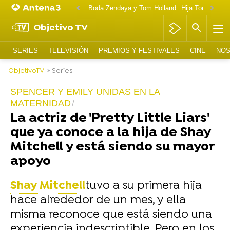
Boda Zendaya y Tom Holland
Hija Tom Cruise 
Objetivo TV
SERIES
TELEVISIÓN
PREMIOS Y FESTIVALES
CINE
NOS
ObjetivoTV
» Series
SPENCER Y EMILY UNIDAS EN LA
MATERNIDAD
La actriz de 'Pretty Little Liars'
que ya conoce a la hija de Shay
Mitchell y está siendo su mayor
apoyo
Shay Mitchell
tuvo a su primera hija
hace alrededor de un mes, y ella
misma reconoce que está siendo una
experiencia indescriptible. Pero en los