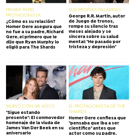
PRIMER PAPEL
SUS PROPIAS PALABRAS
PROTAGONISTA
George R.R. Martin, autor
de Juego de tronos,
¿Cómo es su relación?
rompe su silencio tras
Homer Gere asegura que
meses alejado y se
no fue a su padre, Richard
sincera sobre su salud
Gere, el primero que le
mental: "He pasado por
dijo que Ryan Murphy lo
tristeza y depresión"
eligió para The Shards
MURIÓ CON 48 AÑOS
EL PROTAGONISTA DE THE
SHARDS
"Sigue estando
presente": El conmovedor
Homer Gere confiesa que
homenaje de la viuda de
"pensaba que iba a ser
James Van Der Beek en su
científico" antes que
aniversario
actor como su padre,