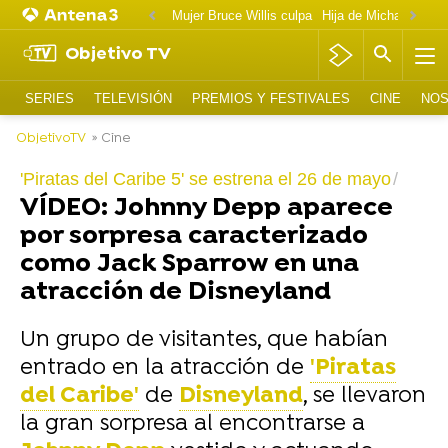
Mujer Bruce Willis culpa
Objetivo TV
SERIES
TELEVISIÓN
PREMIOS Y FESTIVALES
CINE
NOS
ObjetivoTV
» Cine
'Piratas del Caribe 5' se estrena el 26 de mayo
VÍDEO: Johnny Depp aparece
por sorpresa caracterizado
como Jack Sparrow en una
atracción de Disneyland
Un grupo de visitantes, que habían
entrado en la atracción de
'Piratas
del Caribe'
de
Disneyland
, se llevaron
la gran sorpresa al encontrarse a