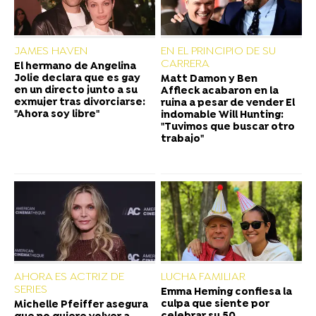
JAMES HAVEN
EN EL PRINCIPIO DE SU
CARRERA
El hermano de Angelina
Jolie declara que es gay
Matt Damon y Ben
en un directo junto a su
Affleck acabaron en la
exmujer tras divorciarse:
ruina a pesar de vender El
"Ahora soy libre"
indomable Will Hunting:
"Tuvimos que buscar otro
trabajo"
AHORA ES ACTRIZ DE
LUCHA FAMILIAR
SERIES
Emma Heming confiesa la
culpa que siente por
Michelle Pfeiffer asegura