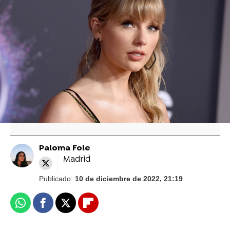
Taylor Swift quería aparecer en 'Crepúsculo',
pero el director de 'Luna Nueva' la rechazó y
cuenta ahora por qué
Taylor Swift se pronuncia por fin sobre la
infame bufanda ¿de Jake Gyllenhaal? en 'All
Too Well'
Paloma Fole
Madrid
Publicado:
10 de diciembre de 2022, 21:19
Whatsapp
Facebook
X
Flipboard