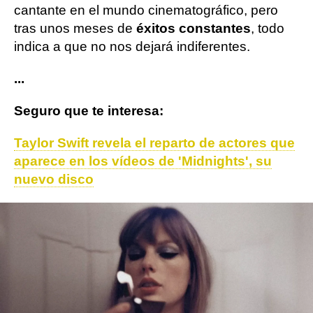
cantante en el mundo cinematográfico, pero
tras unos meses de
éxitos constantes
, todo
indica a que no nos dejará indiferentes.
...
Seguro que te interesa:
Taylor Swift revela el reparto de actores que
aparece en los vídeos de 'Midnights', su
nuevo disco
Dylan O'Brien
Anya Taylor Joy
Sadie Sink
ObjetivoTV
» Cine