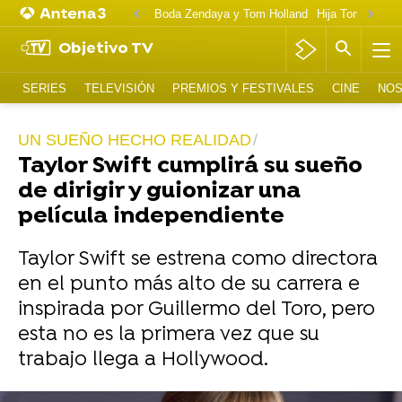
Boda Zendaya y Tom Holland
Hija Tom Cruise 
Objetivo TV
SERIES
TELEVISIÓN
PREMIOS Y FESTIVALES
CINE
NOS
UN SUEÑO HECHO REALIDAD
Taylor Swift cumplirá su sueño
de dirigir y guionizar una
película independiente
Taylor Swift se estrena como directora
en el punto más alto de su carrera e
inspirada por Guillermo del Toro, pero
esta no es la primera vez que su
trabajo llega a Hollywood.