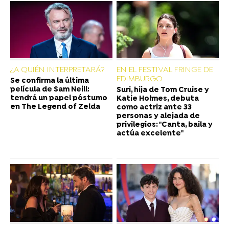
¿A QUIÉN INTERPRETARÁ?
EN EL FESTIVAL FRINGE DE
EDIMBURGO
Se confirma la última
película de Sam Neill:
Suri, hija de Tom Cruise y
tendrá un papel póstumo
Katie Holmes, debuta
en The Legend of Zelda
como actriz ante 33
personas y alejada de
privilegios: "Canta, baila y
actúa excelente"