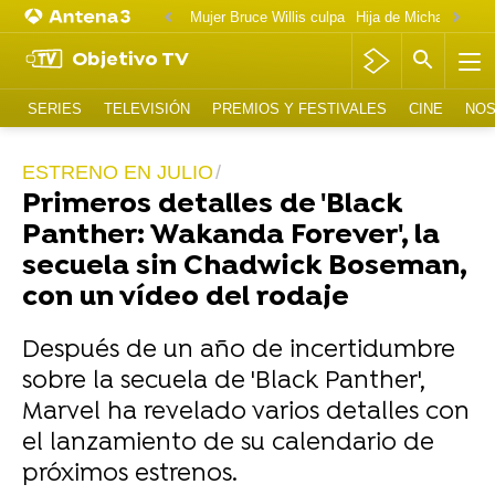
Mujer Bruce Willis culpa
Objetivo TV
SERIES
TELEVISIÓN
PREMIOS Y FESTIVALES
CINE
NOS
ESTRENO EN JULIO
Primeros detalles de 'Black
Panther: Wakanda Forever', la
secuela sin Chadwick Boseman,
con un vídeo del rodaje
Después de un año de incertidumbre
sobre la secuela de 'Black Panther',
Marvel ha revelado varios detalles con
el lanzamiento de su calendario de
próximos estrenos.