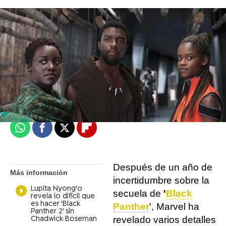
Se Estrena
Madrid
Publicado:
06 de mayo de 2021, 12:07
Whatsapp
Facebook
X
Flipboard
Después de un año de
Más información
incertidumbre sobre la
Lupita Nyong'o
secuela de
'
Black
revela lo difícil que
es hacer 'Black
Panther
', Marvel ha
Panther 2' sin
revelado varios detalles
Chadwick Boseman