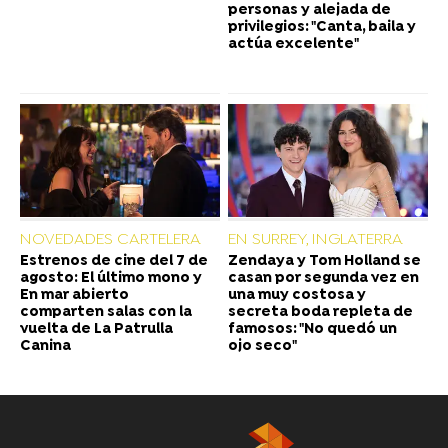
personas y alejada de
privilegios: "Canta, baila y
actúa excelente"
NOVEDADES CARTELERA
EN SURREY, INGLATERRA
Estrenos de cine del 7 de
Zendaya y Tom Holland se
agosto: El último mono y
casan por segunda vez en
En mar abierto
una muy costosa y
comparten salas con la
secreta boda repleta de
vuelta de La Patrulla
famosos: "No quedó un
Canina
ojo seco"