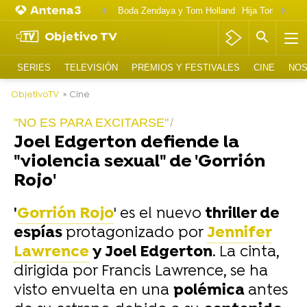
Boda Zendaya y Tom Holland
Hija Tom Cruise 
Objetivo TV
SERIES
TELEVISIÓN
PREMIOS Y FESTIVALES
CINE
NOS
ObjetivoTV
» Cine
"NO ES PARA EXCITARSE"
Joel Edgerton defiende la
"violencia sexual" de 'Gorrión
Rojo'
'
Gorrión Rojo
' es el nuevo
thriller de
espías
protagonizado por
Jennifer
Lawrence
y Joel Edgerton
. La cinta,
dirigida por Francis Lawrence, se ha
visto envuelta en una
polémica
antes