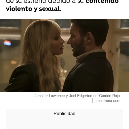
de su estreno debido a su
contenido
violento y sexual.
-
Jennifer Lawrence y Joel Edgerton en 'Gorrión Rojo'
seestrena.com