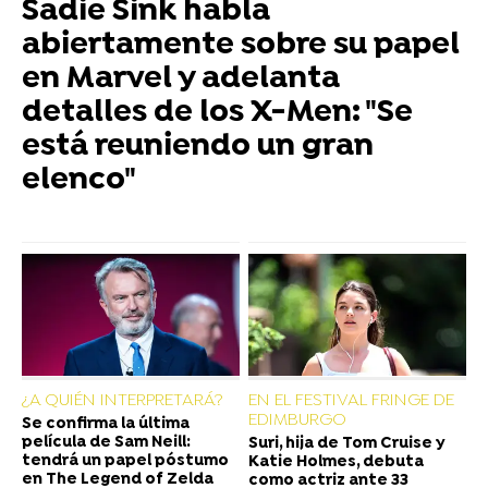
Sadie Sink habla
abiertamente sobre su papel
en Marvel y adelanta
detalles de los X-Men: "Se
está reuniendo un gran
elenco"
¿A QUIÉN INTERPRETARÁ?
EN EL FESTIVAL FRINGE DE
EDIMBURGO
Se confirma la última
película de Sam Neill:
Suri, hija de Tom Cruise y
tendrá un papel póstumo
Katie Holmes, debuta
en The Legend of Zelda
como actriz ante 33