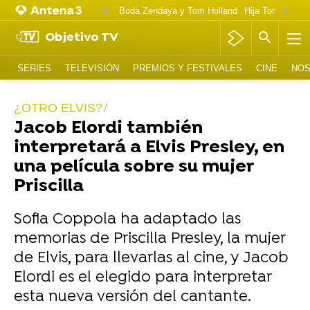
Boda Zendaya y Tom Holland
Hija Tom Cruise 
Objetivo TV
SERIES
TELEVISIÓN
PREMIOS Y FESTIVALES
CINE
NOS
¿OTRO ELVIS?
Jacob Elordi también
interpretará a Elvis Presley, en
una película sobre su mujer
Priscilla
Sofia Coppola ha adaptado las
memorias de Priscilla Presley, la mujer
de Elvis, para llevarlas al cine, y Jacob
Elordi es el elegido para interpretar
esta nueva versión del cantante.