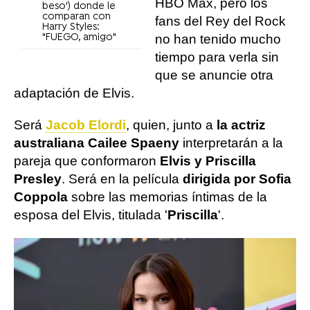
HBO Max, pero los
beso') donde le
comparan con
fans del Rey del Rock
Harry Styles:
"FUEGO, amigo"
no han tenido mucho
tiempo para verla sin
que se anuncie otra
adaptación de Elvis.
Será
Jacob Elordi
, quien, junto a
la actriz
australiana Cailee Spaeny
interpretarán a la
pareja que conformaron
Elvis y Priscilla
Presley
. Será en la película
dirigida por Sofia
Coppola
sobre las memorias íntimas de la
esposa del Elvis, titulada '
Priscilla
'.