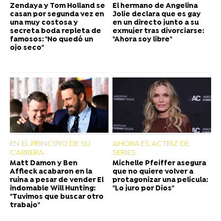
Zendaya y Tom Holland se
El hermano de Angelina
casan por segunda vez en
Jolie declara que es gay
una muy costosa y
en un directo junto a su
secreta boda repleta de
exmujer tras divorciarse:
famosos: "No quedó un
"Ahora soy libre"
ojo seco"
EN EL PRINCIPIO DE SU
AHORA ES ACTRIZ DE
CARRERA
SERIES
Matt Damon y Ben
Michelle Pfeiffer asegura
Affleck acabaron en la
que no quiere volver a
ruina a pesar de vender El
protagonizar una película:
indomable Will Hunting:
"Lo juro por Dios"
"Tuvimos que buscar otro
trabajo"