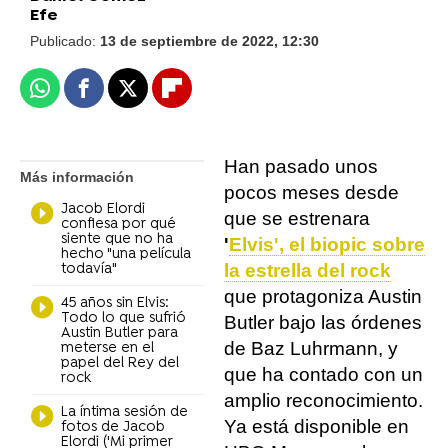
Efe
Publicado:
13 de septiembre de 2022, 12:30
Whatsapp
Facebook
X
Flipboard
Han pasado unos
Más información
pocos meses desde
Jacob Elordi
que se estrenara
confiesa por qué
siente que no ha
'
Elvis', el biopic sobre
hecho "una película
la estrella del rock
todavía"
que protagoniza Austin
45 años sin Elvis:
Todo lo que sufrió
Butler bajo las órdenes
Austin Butler para
de Baz Luhrmann, y
meterse en el
papel del Rey del
que ha contado con un
rock
amplio reconocimiento.
La íntima sesión de
Ya está disponible en
fotos de Jacob
Elordi ('Mi primer