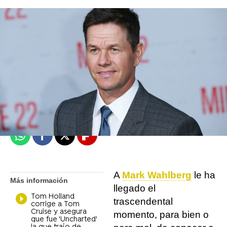
Miguel Toba
Madrid
Publicado:
10 de enero de 2022, 13:45
Whatsapp
Facebook
X
Flipboard
A
Mark Wahlberg
le ha
Más información
llegado el
Tom Holland
trascendental
corrige a Tom
Cruise y asegura
momento, para bien o
que fue 'Uncharted'