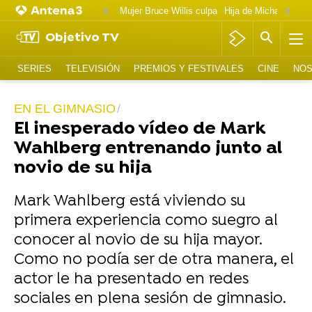
Mujer Bruce Willis culpa
Objetivo TV
SERIES
TELEVISIÓN
PREMIOS Y FESTIVALES
CINE
NOS
EN EL GIMNASIO
El inesperado vídeo de Mark
Wahlberg entrenando junto al
novio de su hija
Mark Wahlberg está viviendo su
primera experiencia como suegro al
conocer al novio de su hija mayor.
Como no podía ser de otra manera, el
actor le ha presentado en redes
sociales en plena sesión de gimnasio.