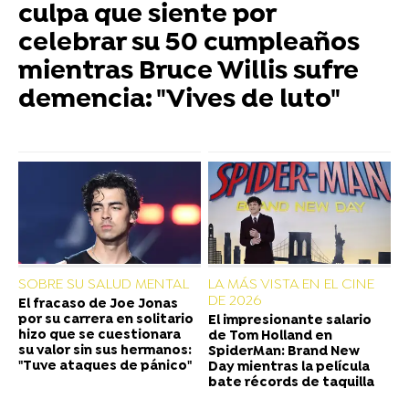
culpa que siente por
celebrar su 50 cumpleaños
mientras Bruce Willis sufre
demencia: "Vives de luto"
SOBRE SU SALUD MENTAL
LA MÁS VISTA EN EL CINE
DE 2026
El fracaso de Joe Jonas
por su carrera en solitario
El impresionante salario
hizo que se cuestionara
de Tom Holland en
su valor sin sus hermanos:
SpiderMan: Brand New
"Tuve ataques de pánico"
Day mientras la película
bate récords de taquilla