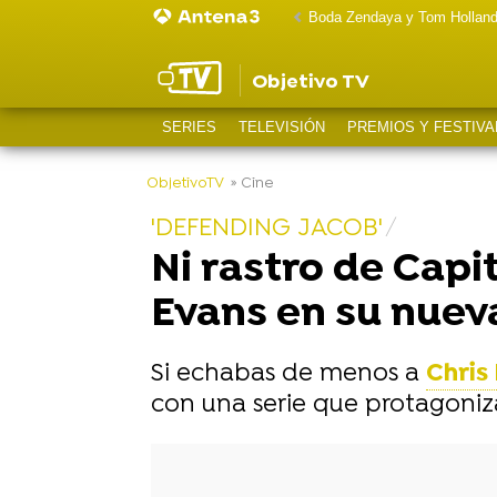
Boda Zendaya y Tom Hollan
Objetivo TV
SERIES
TELEVISIÓN
PREMIOS Y FESTIVA
-
ObjetivoTV
» Cine
'DEFENDING JACOB'
Ni rastro de Cap
Evans en su nueva
Si echabas de menos a
Chris
con una serie que protagoniza