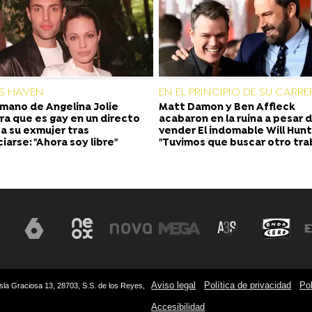
S HAVEN
EN EL PRINCIPIO DE SU CARRE
rmano de Angelina Jolie
Matt Damon y Ben Affleck
ra que es gay en un directo
acabaron en la ruina a pesar 
 a su exmujer tras
vender El indomable Will Hunt
ciarse: "Ahora soy libre"
"Tuvimos que buscar otro tra
Aviso legal
Política de privacidad
Pol
sla Graciosa 13, 28703, S.S. de los Reyes,
Accesibilidad