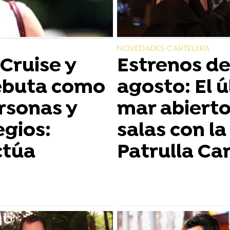
NOVEDADES CARTELERA
 Cruise y
Estrenos de 
ebuta como
agosto: El 
ersonas y
mar abiert
egios:
salas con la
ctúa
Patrulla Ca