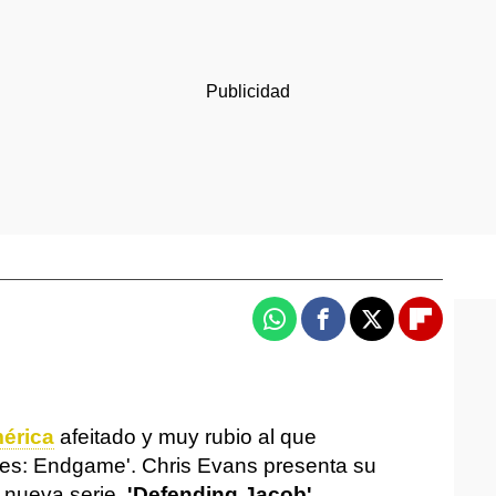
Whatsapp
Facebook
X
Flipboa
érica
afeitado y muy rubio al que
s: Endgame'. Chris Evans presenta su
 nueva serie,
'Defending Jacob'.