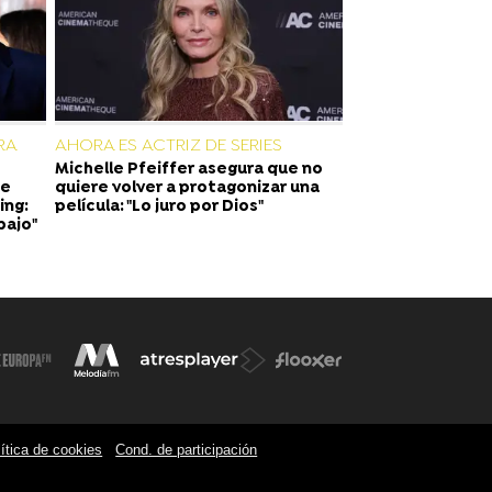
RA
AHORA ES ACTRIZ DE SERIES
Michelle Pfeiffer asegura que no
de
quiere volver a protagonizar una
ing:
película: "Lo juro por Dios"
bajo"
ítica de cookies
Cond. de participación