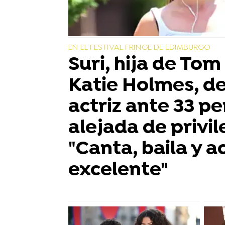
EN EL FESTIVAL FRINGE DE EDIMBURGO
Suri, hija de Tom
Katie Holmes, d
actriz ante 33 p
alejada de privil
"Canta, baila y a
excelente"