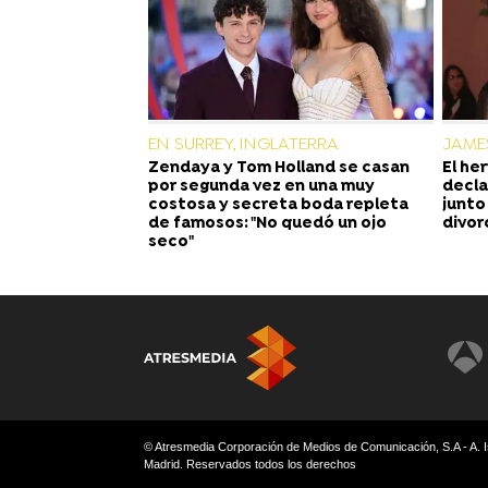
EN SURREY, INGLATERRA
JAME
Zendaya y Tom Holland se casan
El he
por segunda vez en una muy
decla
costosa y secreta boda repleta
junto
de famosos: "No quedó un ojo
divor
seco"
© Atresmedia Corporación de Medios de Comunicación, S.A - A. I
Madrid. Reservados todos los derechos