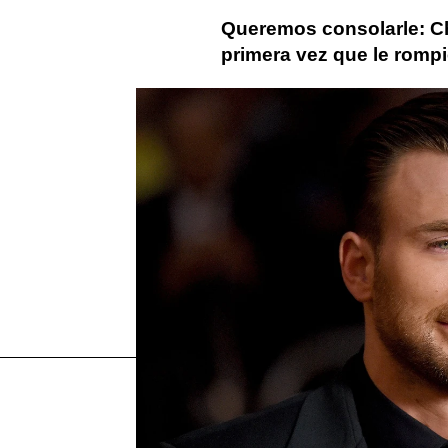
Queremos consolarle: Ch
primera vez que le romp
Más sobre este tema:
marvel
Chris Evans
Capitán 