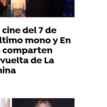
cine del 7 de
último mono y En
o comparten
 vuelta de La
nina