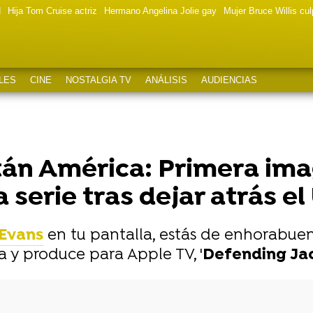
d
Hija Tom Cruise actriz
Hermano Angelina Jolie gay
Mujer Bruce Willis cu
LES
CINE
NOSTALGIA TV
ANÁLISIS
AUDIENCIAS
itán América: Primera ima
 serie tras dejar atrás e
 Evans
en tu pantalla, estás de enhorabue
 y produce para Apple TV, '
Defending Ja