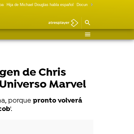
lpa
Hija de Michael Douglas habla español
Documental Las chicas Gilmore
gen de Chris
l Universo Marvel
na, porque
pronto volverá
cob
'.