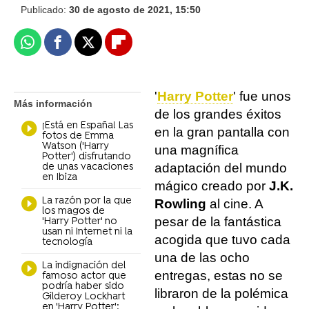
Publicado:
30 de agosto de 2021, 15:50
Whatsapp
Facebook
X
Flipboard
'
Harry Potter
' fue unos
Más información
de los grandes éxitos
¡Está en España! Las
en la gran pantalla con
fotos de Emma
Watson ('Harry
una magnífica
Potter') disfrutando
adaptación del mundo
de unas vacaciones
en Ibiza
mágico creado por
J.K.
La razón por la que
Rowling
al cine. A
los magos de
pesar de la fantástica
'Harry Potter' no
usan ni Internet ni la
acogida que tuvo cada
tecnología
una de las ocho
La indignación del
entregas, estas no se
famoso actor que
podría haber sido
libraron de la polémica
Gilderoy Lockhart
en 'Harry Potter':