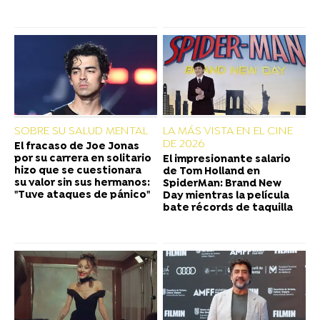
SOBRE SU SALUD MENTAL
LA MÁS VISTA EN EL CINE
DE 2026
El fracaso de Joe Jonas
por su carrera en solitario
El impresionante salario
hizo que se cuestionara
de Tom Holland en
su valor sin sus hermanos:
SpiderMan: Brand New
"Tuve ataques de pánico"
Day mientras la película
bate récords de taquilla