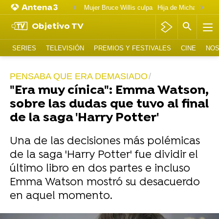
Mujer Bruce Willis culpa
Objetivo TV
SERIES
TELEVISIÓN
PREMIOS Y FESTIVALES
CINE
NOS
PENSABA QUE ERA DEMASIADO
"Era muy cínica": Emma Watson,
sobre las dudas que tuvo al final
de la saga 'Harry Potter'
Una de las decisiones más polémicas
de la saga 'Harry Potter' fue dividir el
último libro en dos partes e incluso
Emma Watson mostró su desacuerdo
en aquel momento.