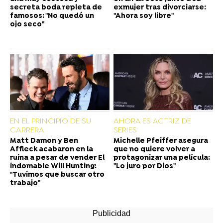
secreta boda repleta de
exmujer tras divorciarse:
famosos: "No quedó un
"Ahora soy libre"
ojo seco"
EN EL PRINCIPIO DE SU
AHORA ES ACTRIZ DE
CARRERA
SERIES
Matt Damon y Ben
Michelle Pfeiffer asegura
Affleck acabaron en la
que no quiere volver a
ruina a pesar de vender El
protagonizar una película:
indomable Will Hunting:
"Lo juro por Dios"
"Tuvimos que buscar otro
trabajo"