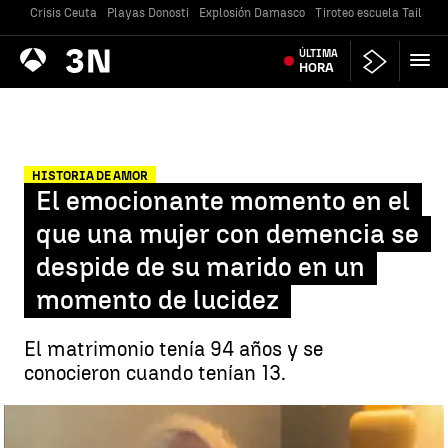
Crisis Ceuta
Playas Donosti
Explosión Damasco
Tiroteo escuela Tailandi
Antena
ÚLTIMA
Noticias
3
HORA
HISTORIA DE AMOR
El emocionante momento en el
que una mujer con demencia se
despide de su marido en un
momento de lucidez
El matrimonio tenía 94 años y se
conocieron cuando tenían 13.