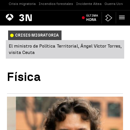
Crisis migratoria
Incendios forestales
Incidente Altea
Guerra Ucrania
Antena
ÚLTIMA
Noticias
3
HORA
CRISIS MIGRATORIA
El ministro de Política Territorial, Ángel Víctor Torres,
visita Ceuta
Física