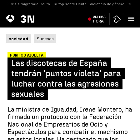
Crisis migratoria Ceuta
Trump sobre Ceuta
Violencia de género
Guerra
Antena
ÚLTIMA
Noticias
3
HORA
sociedad
Sucesos
PUNTOS VIOLETA
Las discotecas de España
tendrán 'puntos violeta' para
luchar contra las agresiones
sexuales
La ministra de Igualdad, Irene Montero, ha
firmado un protocolo con la Federación
Nacional de Empresarios de Ocio y
Espectáculos para combatir el machismo
en estos locales. Ha destacado que los