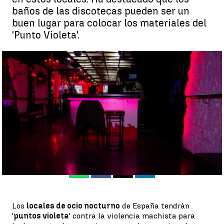
baños de las discotecas pueden ser un
buen lugar para colocar los materiales del
'Punto Violeta'.
'Puntos violeta' en las discotecas para luchar contra las
agresiones sexuales |
Antena 3 Noticias
Pedro Jiménez
Publicado:
29 de julio de 2022, 13:04
Whatsapp
Facebook
X
Linkedin
Los
locales de ocio nocturno
de España tendrán
'
puntos violeta
' contra la violencia machista para