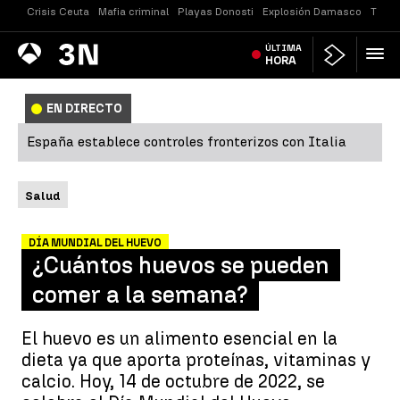
Crisis Ceuta
Mafia criminal
Playas Donosti
Explosión Damasco
Tirot
Antena
ÚLTIMA
Noticias
3
HORA
EN DIRECTO
España establece controles fronterizos con Italia
Salud
DÍA MUNDIAL DEL HUEVO
¿Cuántos huevos se pueden
comer a la semana?
El huevo es un alimento esencial en la
dieta ya que aporta proteínas, vitaminas y
calcio. Hoy, 14 de octubre de 2022, se