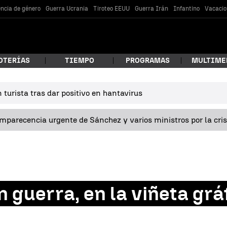
encia de género
Guerra Ucrania
Tiroteo EEUU
Guerra Irán
Infantino
Vacacio
OTERÍAS
TIEMPO
PROGRAMAS
MULTIME
turista tras dar positivo en hantavirus
 estás buscando?
omparecencia urgente de Sánchez y varios ministros por la cri
 guerra, en la viñeta grá
car