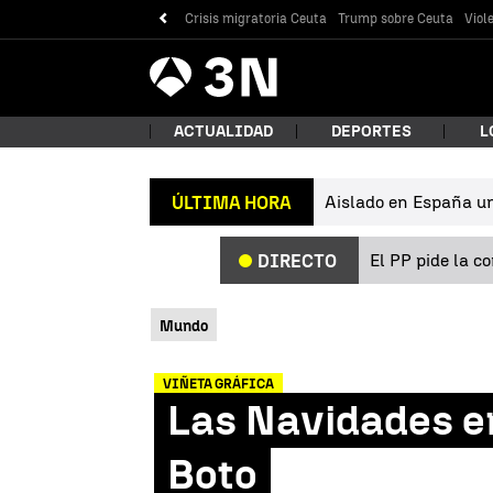
Crisis migratoria Ceuta
Trump sobre Ceuta
Viol
Antena
Noticias
3
ACTUALIDAD
DEPORTES
L
Aislado en España un 
ÚLTIMA HORA
¿Qué
El PP pide la c
DIRECTO
Mundo
VIÑETA GRÁFICA
Las Navidades en
Bus
Boto