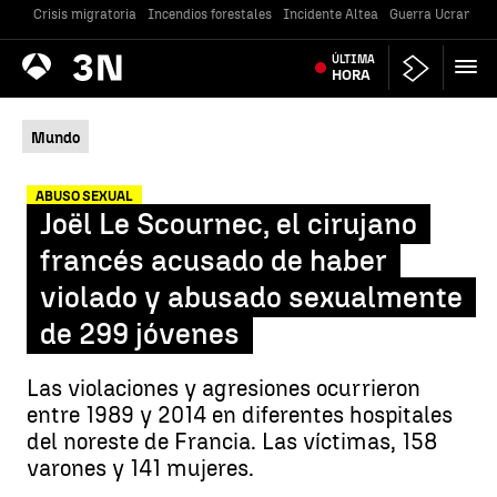
Crisis migratoria
Incendios forestales
Incidente Altea
Guerra Ucrania
Antena
ÚLTIMA
Noticias
3
HORA
Mundo
ABUSO SEXUAL
Joël Le Scournec, el cirujano
francés acusado de haber
violado y abusado sexualmente
de 299 jóvenes
Las violaciones y agresiones ocurrieron
entre 1989 y 2014 en diferentes hospitales
del noreste de Francia. Las víctimas, 158
varones y 141 mujeres.