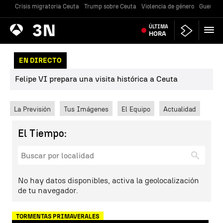
Crisis migratoria Ceuta
Trump sobre Ceuta
Violencia de género
Guerra U
Antena
ÚLTIMA
Noticias
3
HORA
EN DIRECTO
Felipe VI prepara una visita histórica a Ceuta
La Previsión
Tus Imágenes
El Equipo
Actualidad
El Tiempo:
No hay datos disponibles, activa la geolocalización
de tu navegador.
TORMENTAS PRIMAVERALES