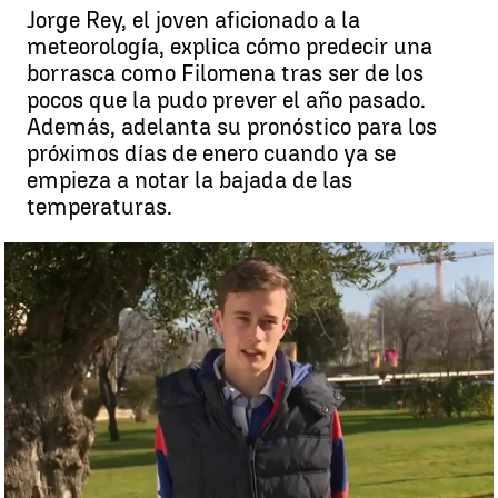
Jorge Rey, el joven aficionado a la
meteorología, explica cómo predecir una
borrasca como Filomena tras ser de los
pocos que la pudo prever el año pasado.
Además, adelanta su pronóstico para los
próximos días de enero cuando ya se
empieza a notar la bajada de las
temperaturas.
Jorge Rey explica cómo predecir una Filomena con meses de
antelación |
La predicción del tiempo para el inverno de Jorge Rey, el
joven que predijo la borrasca Filomena
Antena 3 Noticias
Actualizado:
08 de enero de 2022, 21:53
Publicado:
08 de enero de 2022, 19:10