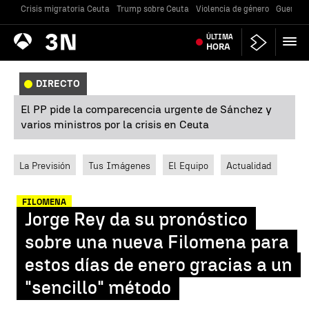
Crisis migratoria Ceuta
Trump sobre Ceuta
Violencia de género
Guerra U
Antena
ÚLTIMA
Noticias
3
HORA
DIRECTO
El PP pide la comparecencia urgente de Sánchez y
varios ministros por la crisis en Ceuta
La Previsión
Tus Imágenes
El Equipo
Actualidad
FILOMENA
Jorge Rey da su pronóstico
sobre una nueva Filomena para
estos días de enero gracias a un
"sencillo" método