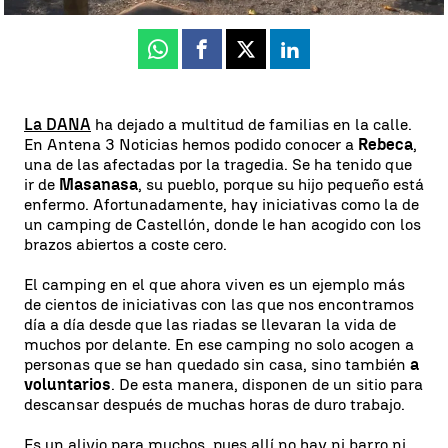
Whatsapp
Facebook
X
Linkedin
La DANA
ha dejado a multitud de familias en la calle.
En Antena 3 Noticias hemos podido conocer a
Rebeca
,
una de las afectadas por la tragedia. Se ha tenido que
ir de
Masanasa
, su pueblo, porque su hijo pequeño está
enfermo. Afortunadamente, hay iniciativas como la de
un camping de Castellón, donde le han acogido con los
brazos abiertos a coste cero.
El camping en el que ahora viven es un ejemplo más
de cientos de iniciativas con las que nos encontramos
día a día desde que las riadas se llevaran la vida de
muchos por delante. En ese camping no solo acogen a
personas que se han quedado sin casa, sino también
a
voluntarios
. De esta manera, disponen de un sitio para
descansar después de muchas horas de duro trabajo.
Es un alivio para muchos, pues allí no hay ni barro ni