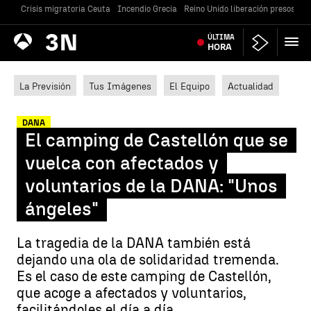
Crisis migratoria Ceuta
Incendio Grecia
Reino Unido liberación presos
Gu
Antena
ÚLTIMA
Noticias
3
HORA
La Previsión
Tus Imágenes
El Equipo
Actualidad
DANA
El camping de Castellón que se
vuelca con afectados y
voluntarios de la DANA: "Unos
ángeles"
La tragedia de la DANA también está
dejando una ola de solidaridad tremenda.
Es el caso de este camping de Castellón,
que acoge a afectados y voluntarios,
facilitándoles el día a día.