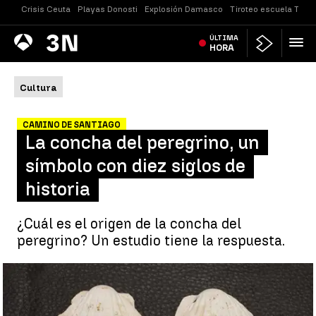
Crisis Ceuta
Playas Donosti
Explosión Damasco
Tiroteo escuela Taila
Antena
ÚLTIMA
Noticias
3
HORA
Cultura
CAMINO DE SANTIAGO
La concha del peregrino, un
símbolo con diez siglos de
historia
¿Cuál es el origen de la concha del
peregrino? Un estudio tiene la respuesta.