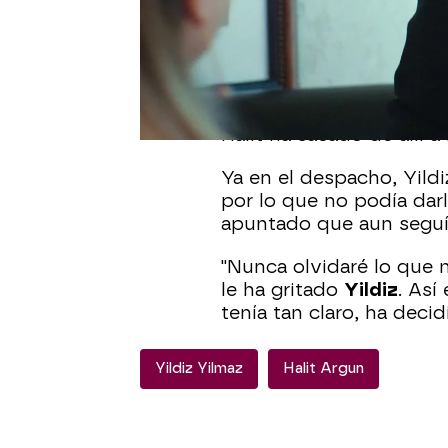
Yildiz
ha tenido una
fue
oficina del Holding. La 
aguantado al ver a su ex
sedujo a su marido y éste
Halit ha sacado de allí 
Ya en el despacho, Yildi
por lo que no podía darl
apuntado que aun seguí
"Nunca olvidaré lo que 
le ha gritado
Yildiz
. Así
tenía tan claro, ha deci
Yildiz Yilmaz
Halit Argun