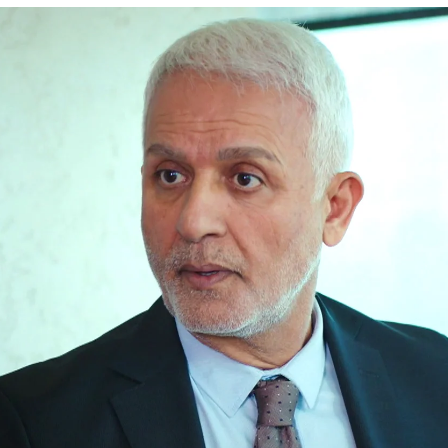
peles del divorcio: "Has cometido un error perdi
Whatsapp
Facebook
X
Flipboa
3, 17:48