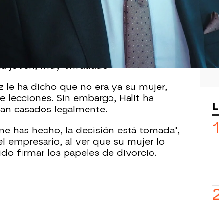
rte bronca
con
Leyla
en mitad de la
todavía mujer de Halit no se ha
amiga y la ha tirado de los pelos: ella
 le fue infiel. ¡Ella ha roto una familia!
a la joven, muy enfadado.
z le ha dicho que no era ya su mujer,
e lecciones. Sin embargo, Halit ha
L
an casados legalmente.
me has hecho, la decisión está tomada",
 el empresario, al ver que su mujer lo
dido firmar los papeles de divorcio.