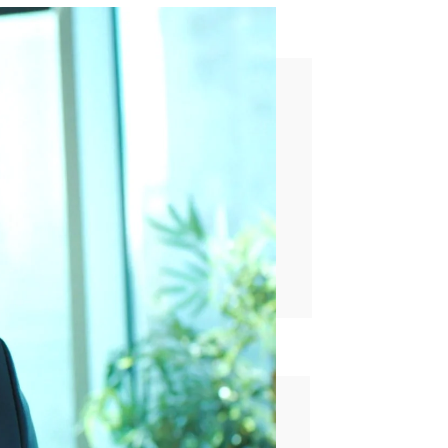
endo a Yildiz"
rd