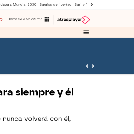
idatura Mundial 2030
Sueños de libertad
Suri y Tom Cruise
YAS verano
O
PROGRAMACIÓN TV
para siempre y él
e nunca volverá con él,