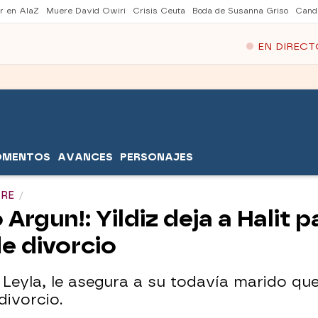
er en AlaZ
Muere David Owiri
Crisis Ceuta
Boda de Susanna Griso
Cand
EN DIRECT
OMENTOS
AVANCES
PERSONAJES
BRE
 Argun!: Yildiz deja a Halit 
de divorcio
n Leyla, le asegura a su todavía marido qu
divorcio.