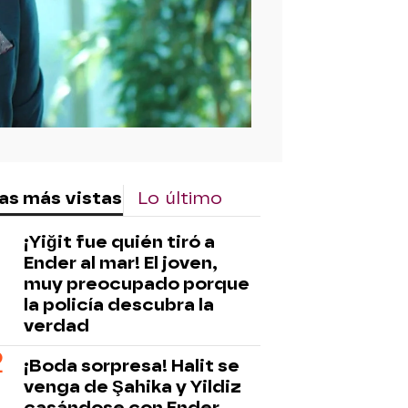
as más vistas
Lo último
¡Yiğit fue quién tiró a
Ender al mar! El joven,
muy preocupado porque
la policía descubra la
verdad
¡Boda sorpresa! Halit se
venga de Şahika y Yildiz
casándose con Ender