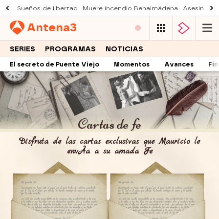
Sueños de libertad
Muere incendio Benalmádena
Asesinato a
Antena
3
SERIES
PROGRAMAS
NOTICIAS
El secreto de Puente Viejo
Momentos
Avances
Fin
Cartas de fe
Disfruta de las cartas exclusivas que Mauricio le
envÃ­a a su amada Fe