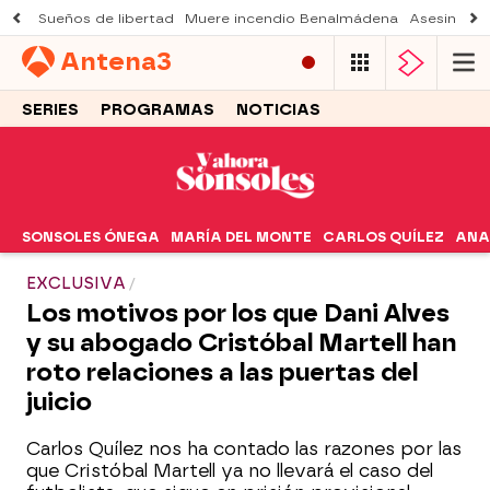
Sueños de libertad
Muere incendio Benalmádena
Asesinato a
Antena
3
SERIES
PROGRAMAS
NOTICIAS
SONSOLES ÓNEGA
MARÍA DEL MONTE
CARLOS QUÍLEZ
ANA
EXCLUSIVA
Los motivos por los que Dani Alves
y su abogado Cristóbal Martell han
roto relaciones a las puertas del
juicio
Carlos Quílez nos ha contado las razones por las
que Cristóbal Martell ya no llevará el caso del