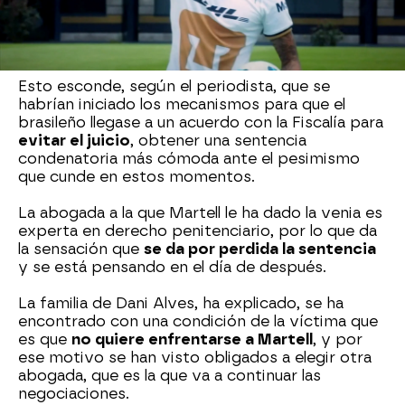
se redujeran
a cambio de que el futbolista
reconociera los hechos, además de efectuar un
resarcimiento del daño provocado a la víctima.
Esto esconde, según el periodista, que se
habrían iniciado los mecanismos para que el
brasileño llegase a un acuerdo con la Fiscalía para
evitar el juicio
, obtener una sentencia
condenatoria más cómoda ante el pesimismo
que cunde en estos momentos.
La abogada a la que Martell le ha dado la venia es
experta en derecho penitenciario, por lo que da
la sensación que
se da por perdida la sentencia
y se está pensando en el día de después.
La familia de Dani Alves, ha explicado, se ha
encontrado con una condición de la víctima que
es que
no quiere enfrentarse a Martell
, y por
ese motivo se han visto obligados a elegir otra
abogada, que es la que va a continuar las
negociaciones.