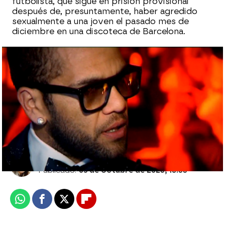
futbolista, que sigue en prisión provisional
después de, presuntamente, haber agredido
sexualmente a una joven el pasado mes de
diciembre en una discoteca de Barcelona.
Las primeras imágenes de Dani Alves ante
la justicia desde que entró en prisión: “Para
mí el respeto es todo"
Sara Ruiz
Publicado:
05 de octubre de 2023, 18:33
Whatsapp
Facebook
X
Flipboard