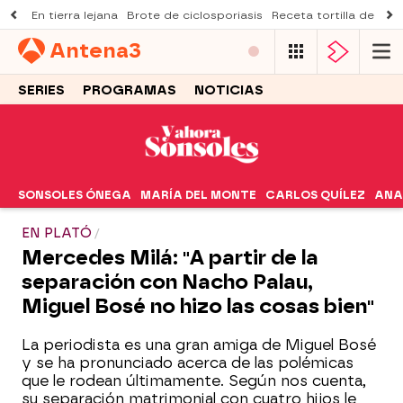
En tierra lejana
Brote de ciclosporiasis
Receta tortilla de pist
Antena
3
SERIES
PROGRAMAS
NOTICIAS
SONSOLES ÓNEGA
MARÍA DEL MONTE
CARLOS QUÍLEZ
ANA
EN PLATÓ
Mercedes Milá: "A partir de la
separación con Nacho Palau,
Miguel Bosé no hizo las cosas bien"
La periodista es una gran amiga de Miguel Bosé
y se ha pronunciado acerca de las polémicas
que le rodean últimamente. Según nos cuenta,
su separación matrimonial con cuatro hijos le