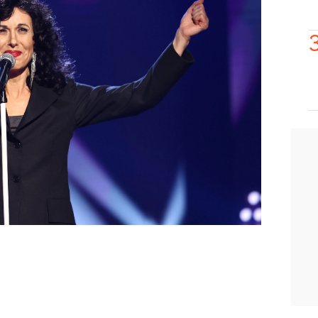
 mariachi como Javier Solís. Otro gran
he será el de Joaquín Sabina, papel en
Bustamante.
o programa contará con dos grandes
uanra Bonet
tiene que pensar a qué
or y Tito. Por la otra,
Julia Medina
se
l y copia con Funambulista.
clásico que haya un guiño eurovisivo
e ha tocado a
Valeria Ros,
que será
bre todos los retos de la próxima gala