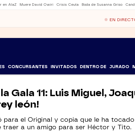
er en AlaZ
Muere David Owiri
Crisis Ceuta
Boda de Susanna Griso
Cand
EN DIRECT
ES
CONCURSANTES
INVITADOS
DENTRO DE
JURADO
la Gala 11: Luis Miguel, Joa
ey león!
ó para el Original y copia que le ha tocad
traer a un amigo para ser Héctor y Tito.