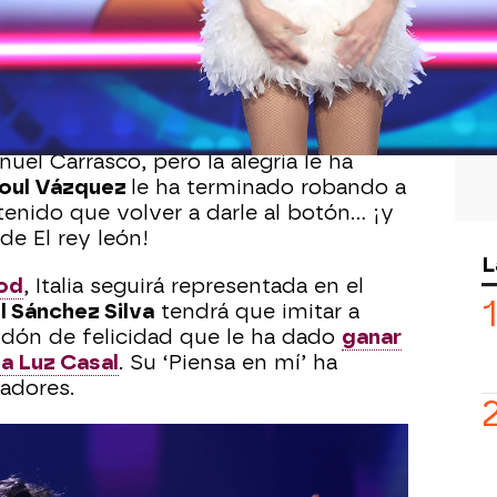
15
edado de piedra cuando ha visto que
 en tener que pasar por el pulsador de
 de
Tu cara me suena 11.
La cantante ha
bre y ha visto cumplido su deseo
el Carrasco, pero la alegría le ha
oul Vázquez
le ha terminado robando a
a tenido que volver a darle al botón… ¡y
de El rey león!
L
ood
, Italia seguirá representada en el
 Sánchez Silva
tendrá que imitar a
bidón de felicidad que le ha dado
ganar
 a Luz Casal
. Su ‘Piensa en mí’ ha
adores.
o iluminará el plató porque
Miguel
a Luis Miguel y porque
Supremme de