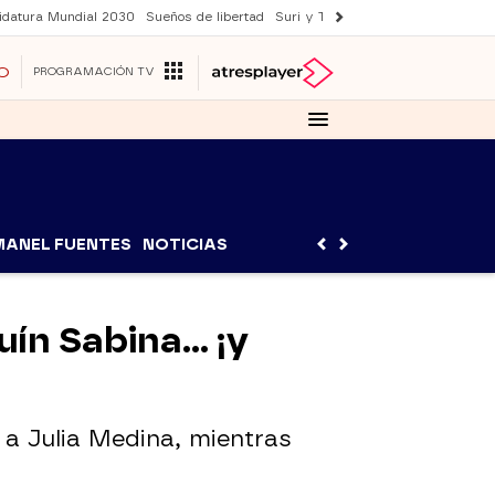
idatura Mundial 2030
Sueños de libertad
Suri y Tom Cruise
YAS verano
O
PROGRAMACIÓN TV
MANEL FUENTES
NOTICIAS
quín Sabina… ¡y
o a Julia Medina, mientras