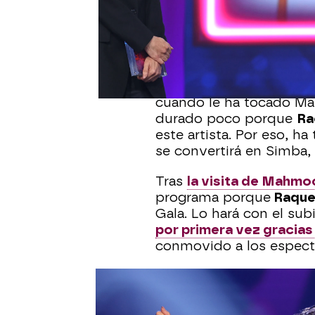
Publicado:
15 de junio de 2024, 01:
Manel Fuentes
se ha qu
Conchita
era la primera
cara a la undécima gala
pedido imitar a un hom
cuando le ha tocado Manu
durado poco porque
Ra
este artista. Por eso, h
se convertirá en Simba, 
Tras
la visita de Mahm
programa porque
Raquel
Gala. Lo hará con el su
por primera vez gracias
conmovido a los espect
Además, el Sol de Méxic
Lago
tendrá que imitar 