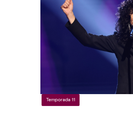
Luxe
cantará a ritmo de
nombre propio de la noc
el que se meterá
David 
Como guinda, el próxim
visitas. Por una parte,
J
amigo traer para ser Héct
enfrentará a un Origina
También está siendo un 
en cada gala. Esta vez l
Verka Serduchka. ¡Descu
en el vídeo!
Temporada 11