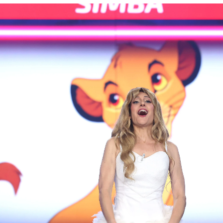
ilva triunfa en una gala veraniega con el brillo
Whatsapp
Facebook
X
Flipboa