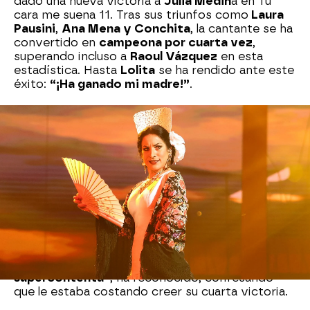
dado una nueva victoria a
Julia Medin
a en Tu
cara me suena 11. Tras sus triunfos como
Laura
Pausini
,
Ana Mena y Conchita
, la cantante se ha
convertido en
campeona por cuarta vez
,
superando incluso a
Raoul Vázquez
en esta
estadística. Hasta
Lolita
se ha rendido ante este
éxito:
“¡Ha ganado mi madre!”
.
Lo cierto es que su actuación no ha sido la más
valorada por el jurado, que ha puntuado mejor el
potente
homenaje de David Bustamante a
Camilo Sesto
. Sin embargo, el público sí ha
dado su 12 a nuestra particular Faraona y a
‘La
Zarzamora’
que ha interpretado.
Julia, al recoger el premio, ha reconocido lo
sufrida que ha sido esta imitación, por lo icónica
que es Lola Flores, por la canción y por tener a
Lolita delante.
“Lo pasé muy mal, así que estoy
supercontenta”
, ha reconocido, confesando
que le estaba costando creer su cuarta victoria.