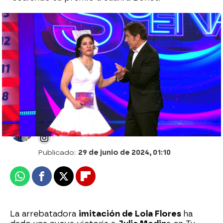
Faraónica primera Semifinal de Tu cara
me suena 11: encumbra a Julia Medina y
corona a Raoul Vázquez
Alberto Mendo
Publicado:
29 de junio de 2024, 01:10
Whatsapp
Facebook
X
Flipboard
La arrebatadora
imitación de Lola Flores
ha