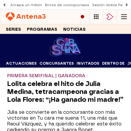
Atrapa un millón
Brote de ciclosporiasis
Sesión doble Padre
Antena
3
SERIES
PROGRAMAS
NOTICIAS
ACTUACIONES
CONCURSANTES
INVITADOS
DENTRO DE
J
PRIMERA SEMIFINAL | GANADORA
Lolita celebra el hito de Julia
Medina, tetracampeona gracias a
Lola Flores: “¡Ha ganado mi madre!”
Julia se convierte en la concursante con más
victorias en Tu cara me suena 11, una más que
Raoul Vázquez, y ha querido celebrar este éxito
cediendo su premio a Juanra Bonet.