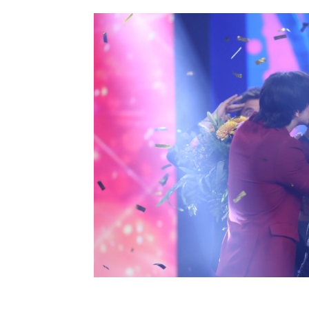
Rasel
María Peláe
Nia Correia