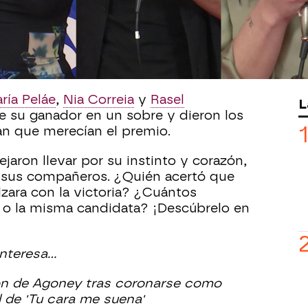
voto del público,
seguido de Nia
su nombre, pedimos a los cinco
an su voto.
ría Peláe
,
Nia Correia
y
Rasel
L
e su ganador en un sobre y dieron los
an que merecían el premio.
ejaron llevar por su instinto y corazón,
 sus compañeros. ¿Quién acertó que
lzara con la victoria? ¿Cuántos
 o la misma candidata? ¡Descúbrelo en
teresa...
ón de Agoney tras coronarse como
l de 'Tu cara me suena'