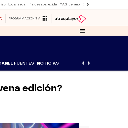
iso
Localizada niña desaparecida
YAS verano
Suri y Tom Cruise
Una nu
O
PROGRAMACIÓN TV
MANEL FUENTES
NOTICIAS
vena edición?