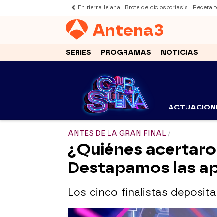
En tierra lejana
Brote de ciclosporiasis
Receta to
Antena
3
SERIES
PROGRAMAS
NOTICIAS
ACTUACION
ANTES DE LA GRAN FINAL
¿Quiénes acertaro
Destapamos las apu
Los cinco finalistas deposita