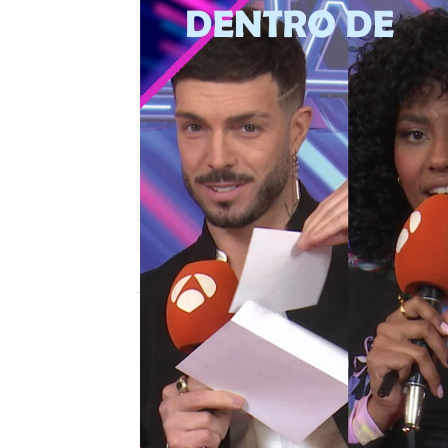
Oihane Irureta Jauregi
Madrid
Publicado:
07 de marzo de 2022, 17:09
La Gran Final de
'
Tu car
y cerró una de las edic