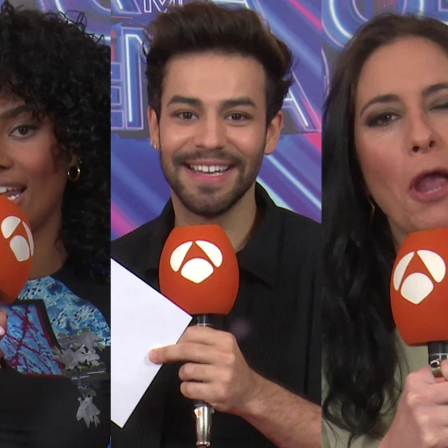
Whatsapp
Facebook
X
Flipboa
a me suena
'
no dejó indiferente a nadie
iones con más nivel con la
victoria de