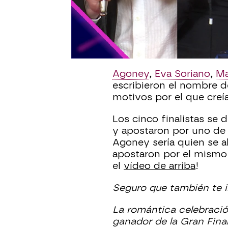
Agoney
con el 53% del 
Correia
y
María Peláe
.
Días antes de conocer 
finalistas que depositar
Agoney
,
Eva Soriano
,
Ma
escribieron el nombre d
motivos por el que creí
Los cinco finalistas se d
y apostaron por uno de
Agoney sería quien se a
apostaron por el mismo
el
vídeo de arriba
!
Seguro que también te in
La romántica celebraci
ganador de la Gran Fina