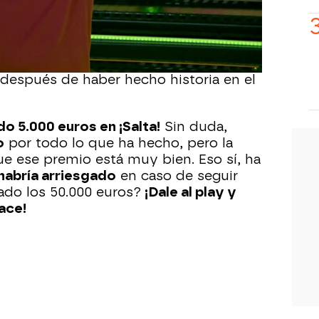
Ya tiene
5.000 euros
en el bolsillo que
uatro
si
acierta
otra
afirmación
. Pero
sos,
una retirada a tiempo es una
 del todo seguro como para
arriesgarse
 después de haber hecho historia en el
do 5.000 euros en ¡Salta!
Sin duda,
o
por todo lo que ha hecho, pero la
ue ese premio está muy bien. Eso sí, ha
habría arriesgado
en caso de seguir
vado los 50.000 euros?
¡Dale al play y
ace!