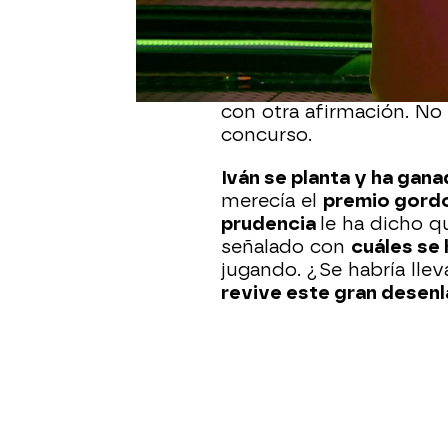
Iván
salta... ¡y
acierta
! 
puede
multiplicar por c
en este tipo de concur
victoria
, e
Iván
no está
con otra afirmación. No
concurso.
Iván se planta y ha gana
merecía el
premio gord
prudencia
le ha dicho q
señalado con
cuáles se 
jugando. ¿Se habría lle
revive este gran desenl