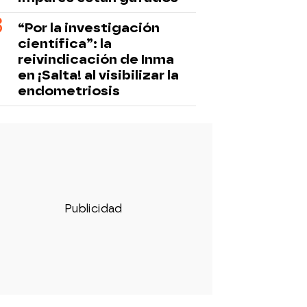
“Por la investigación
científica”: la
reivindicación de Inma
en ¡Salta! al visibilizar la
endometriosis