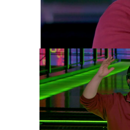
Iván ha hecho historia en
que
completa el puente 
divertida afirmación
, r
españoles a
ligar en lo
en el nivel nueve, dejan
concursantes.
Iván
es profesor de mat
poder
comprarse una c
tres afirmaciones corr
acertado nueve seguidas
ganar los 50.000 euros d
Manel lee las
seis afir
analiza. Está en juego u
concursante, y decide sa
que en
Marte
hay un
vo
que el Everest
.