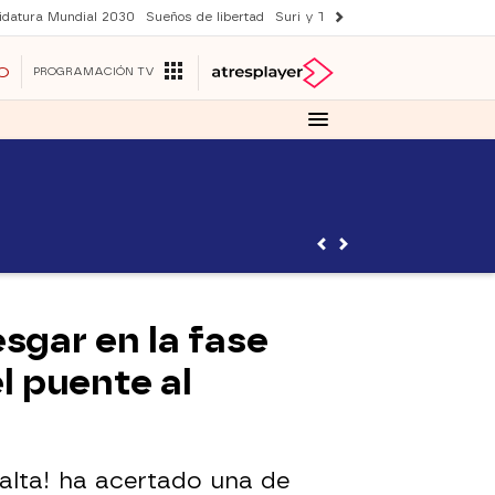
idatura Mundial 2030
Sueños de libertad
Suri y Tom Cruise
YAS verano
O
PROGRAMACIÓN TV
esgar en la fase
el puente al
Salta! ha acertado una de