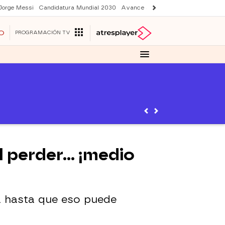
Jorge Messi
Candidatura Mundial 2030
Avance Sueños de libertad
Final 
O
PROGRAMACIÓN TV
al perder… ¡medio
a hasta que eso puede