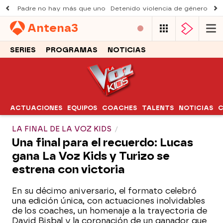
Padre no hay más que uno
Detenido violencia de género
Du
Antena
3
SERIES
PROGRAMAS
NOTICIAS
ACTUACIONES
EQUIPOS
COACHES
TALENTS
NOTICIAS
C
LA FINAL DE LA VOZ KIDS
Una final para el recuerdo: Lucas
gana La Voz Kids y Turizo se
estrena con victoria
En su décimo aniversario, el formato celebró
una edición única, con actuaciones inolvidables
de los coaches, un homenaje a la trayectoria de
David Bisbal y la coronación de un ganador que