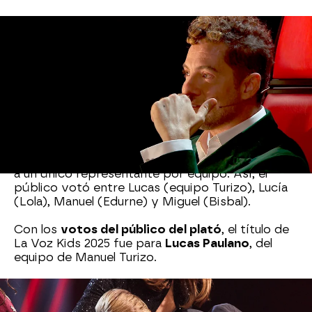
El momento decisivo: Lucas,
ganador de La Voz Kids
La emoción llegó a su punto más alto cuando se
anunció el momento más esperado: conocer al
ganador
. Los cuatro coaches tuvieron que elegir
a un único representante por equipo. Así, el
público votó entre Lucas (equipo Turizo), Lucía
(Lola), Manuel (Edurne) y Miguel (Bisbal).
Con los
votos del público del plató
, el título de
La Voz Kids 2025 fue para
Lucas Paulano
, del
equipo de Manuel Turizo.
Con solo 8 años,
Lucas
se convirtió en el