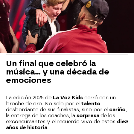
ganador más joven en la historia del programa
,
emocionando a su coach, que también gana la
edición en su primer año como coach.
Turizo, visiblemente conmovido, no dejó de
abrazar a su pequeño talent, mientras el plató se
rendía en aplausos.
Un final que celebró la
música... y una década de
emociones
La edición 2025 de
La Voz Kids
cerró con un
broche de oro. No solo por el
talento
desbordante de sus finalistas, sino por el
cariño
,
la entrega de los coaches, la
sorpresa
de los
exconcursantes y el recuerdo vivo de estos
diez
años de historia
.