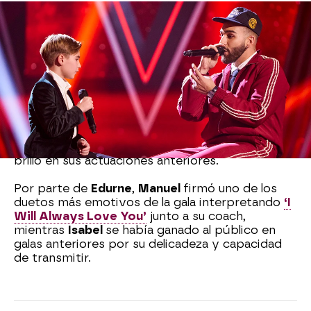
En el equipo de David Bisbal,
Miguel
interpretó
‘Imagíname sin ti’
al piano, con una madurez
escénica increíble. Y
Emilio
, la gran apuesta de
Bisbal
desde el inicio, tocó el alma del plató con
‘Mi marciana’
.
Lucía
, del equipo
Lola Índigo
, se unió a su coach
para cantar
‘El Dragón’
, creando uno de los
momentos más íntimos y especiales de la noche.
David Calvo
, su compañero de equipo, también
brilló en sus actuaciones anteriores.
Por parte de
Edurne
,
Manuel
firmó uno de los
duetos más emotivos de la gala interpretando
‘I
Will Always Love You’
junto a su coach,
mientras
Isabel
se había ganado al público en
galas anteriores por su delicadeza y capacidad
de transmitir.