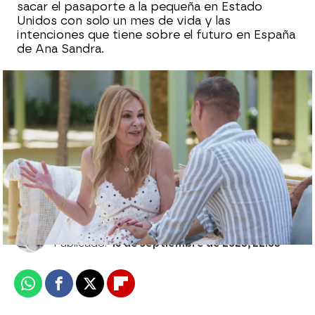
sacar el pasaporte a la pequeña en Estado
Unidos con solo un mes de vida y las
intenciones que tiene sobre el futuro en España
de Ana Sandra.
La comprometida pregunta de Joaquín a
Ana Obregón: ¿Estás pensando en un
hermano para Ana Sandra?
Carmen Pardo
Publicado:
16 de septiembre de 2023, 22:03
Whatsapp
Facebook
X
Flipboard