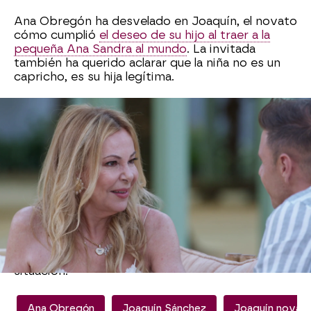
Ana Obregón ha desvelado en Joaquín, el novato
cómo cumplió
el deseo de su hijo al traer a la
pequeña Ana Sandra al mundo
. La invitada
también ha querido aclarar que la niña no es un
capricho, es su hija legítima.
La abuela biológica de Ana Sandra ha revivido
con mucho humor como fue el proceso de sacar
el pasaporte a la pequeña en Estados Unidos.
“No sabes lo que fue para sacarle la foto, tenía
un mes”, le confiesa a Joaquín entre risas.
“Ana Sandra tiene su pasaporte americano pero
su corazón es español”, ha asegurado
Ana
Obregón
sobre la niña a la que piensa registrar
en España en cuanto organice bien su casa y se
vaya adaptando poco a poco a la nueva
situación.
Ana Obregón
Joaquín Sánchez
Joaquín novat