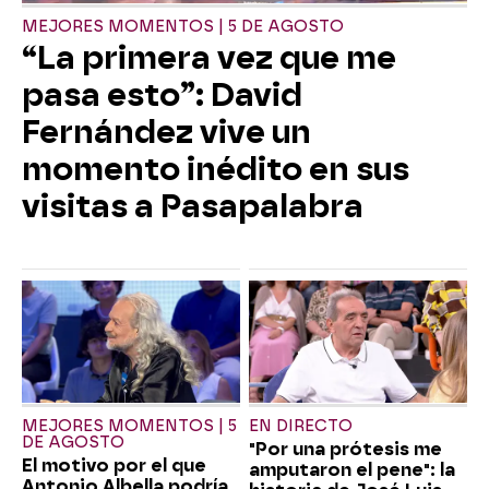
MEJORES MOMENTOS | 5 DE AGOSTO
“La primera vez que me
pasa esto”: David
Fernández vive un
momento inédito en sus
visitas a Pasapalabra
MEJORES MOMENTOS | 5
EN DIRECTO
DE AGOSTO
"Por una prótesis me
El motivo por el que
amputaron el pene": la
Antonio Albella podría