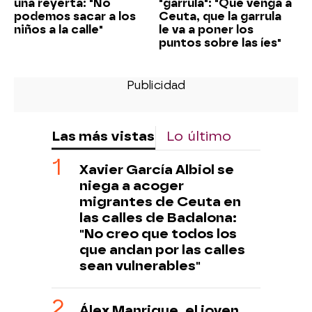
una reyerta: "No
"garrula": "Que venga a
podemos sacar a los
Ceuta, que la garrula
niños a la calle"
le va a poner los
puntos sobre las íes"
Las más vistas
Lo último
Xavier García Albiol se
niega a acoger
migrantes de Ceuta en
las calles de Badalona:
"No creo que todos los
que andan por las calles
sean vulnerables"
Álex Manrique, el joven