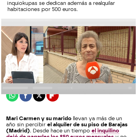
inquiokupas se dedican además a realquilar
habitaciones por 500 euros.
Laura Simón
Publicado:
18 de septiembre de 2024, 14:46
Whatsapp
Facebook
X
Flipboard
Mari Carmen y su marido
llevan ya más de un
año sin percibir
el alquiler de su piso de Barajas
(Madrid)
. Desde hace un tiempo
el inquilino
dejó de pagarles los 850 euros mensuales
y no