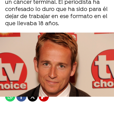
un cáncer terminal. El periodista ha
confesado lo duro que ha sido para él
dejar de trabajar en ese formato en el
que llevaba 18 años.
J. Carlos López Ruedas
Madrid
Publicado:
25 de noviembre de 2022, 12:43
Whatsapp
Facebook
X
Flipboard