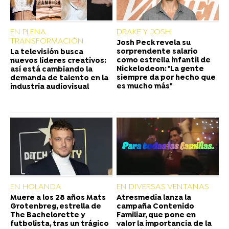
EN PLENA
DRAKE Y JOSH
TRANSFORMACIÓN
Josh Peck revela su
sorprendente salario
La televisión busca
como estrella infantil de
nuevos líderes creativos:
Nickelodeon: "La gente
así está cambiando la
siempre da por hecho que
demanda de talento en la
es mucho más"
industria audiovisual
EN HOLANDA
EN DIVERSAS VENTANAS
Muere a los 28 años Mats
Atresmedia lanza la
Grotenbreg, estrella de
campaña Contenido
The Bachelorette y
Familiar, que pone en
futbolista, tras un trágico
valor la importancia de la