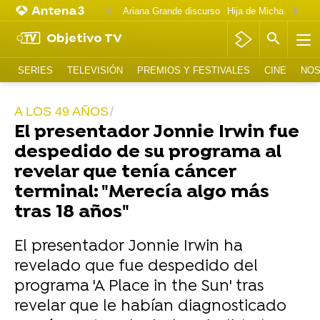
Ariana Grande discurso
Objetivo TV
SERIES
TELEVISIÓN
PREMIOS Y FESTIVALES
CINE
NOS
A LOS 49 AÑOS
El presentador Jonnie Irwin fue
despedido de su programa al
revelar que tenía cáncer
terminal: "Merecía algo más
tras 18 años"
El presentador Jonnie Irwin ha
revelado que fue despedido del
programa 'A Place in the Sun' tras
revelar que le habían diagnosticado