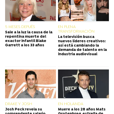
5 MESES DEPUÉS
EN PLENA
TRANSFORMACIÓN
Sale a la luz la causa de la
repentina muerte del
La televisión busca
exactor infantil Blake
nuevos líderes creativos:
Garrett a los 33 años
así está cambiando la
demanda de talento en la
industria audiovisual
DRAKE Y JOSH
EN HOLANDA
Josh Peck revela su
Muere a los 28 años Mats
sorprendente salario
Grotenbreg, estrella de