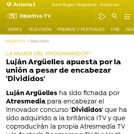
Steve Rogers Vengadores
Vestido boda Tallula
Objetivo TV
SERIES
TELEVISIÓN
PREMIOS Y FESTIVALES
CINE
NOS
ObjetivoTV
» Televisión
LA MUJER DEL PROGRAMADOR
Luján Argüelles apuesta por la
unión a pesar de encabezar
'Divididos'
Luján Argüelles
ha sido fichada por
Atresmedia
para encabezar el
innovador concurso '
Divididos
' que ha
sido adquirido a la británica ITV y que
coproducirán la propia Atresmedia TV