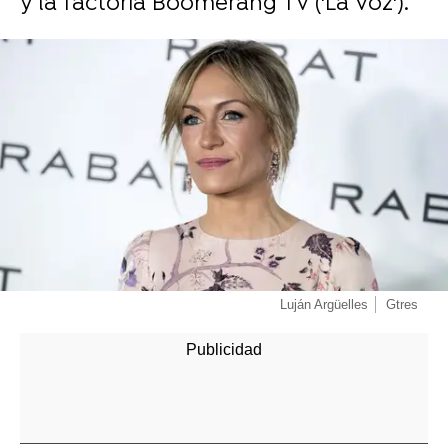
y la factoría Boomerang TV ('La Voz').
-
Luján Argüelles
Gtres