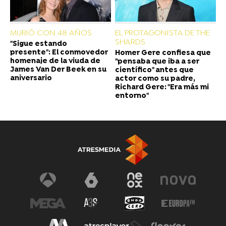
MURIÓ CON 48 AÑOS
EL PROTAGONISTA DE THE
SHARDS
"Sigue estando
presente": El conmovedor
Homer Gere confiesa que
homenaje de la viuda de
"pensaba que iba a ser
James Van Der Beek en su
científico" antes que
aniversario
actor como su padre,
Richard Gere: "Era más mi
entorno"