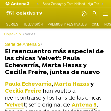
Boda Zendaya y Tom Holland
Hija Tom Cruise 
Objetivo TV
SERIES
TELEVISIÓN
PREMIOS Y FESTIVALES
CINE
NOS
ObjetivoTV
» Series
Serie de Antena 3
El reencuentro más especial de
las chicas 'Velvet': Paula
Echevarría, Marta Hazas y
Cecilia Freire, juntas de nuevo
Paula Echevarría
,
Marta Hazas
y
Cecilia Freire
han vuelto a
reencontrarse y los fans de las chicas
'
Velvet
t', serie original de
Antena 3
,