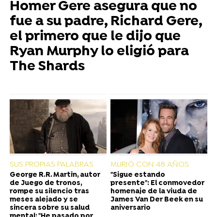
Homer Gere asegura que no
fue a su padre, Richard Gere,
el primero que le dijo que
Ryan Murphy lo eligió para
The Shards
SUS PROPIAS PALABRAS
MURIÓ CON 48 AÑOS
George R.R. Martin, autor
"Sigue estando
de Juego de tronos,
presente": El conmovedor
rompe su silencio tras
homenaje de la viuda de
meses alejado y se
James Van Der Beek en su
sincera sobre su salud
aniversario
mental: "He pasado por