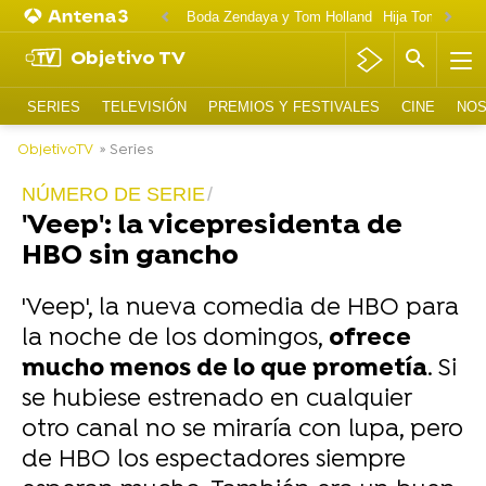
Boda Zendaya y Tom Holland
Hija Tom Cruise 
Objetivo TV
SERIES
TELEVISIÓN
PREMIOS Y FESTIVALES
CINE
NOS
ObjetivoTV
» Series
NÚMERO DE SERIE
'Veep': la vicepresidenta de
HBO sin gancho
'Veep', la nueva comedia de HBO para
la noche de los domingos,
ofrece
mucho menos de lo que prometía
. Si
se hubiese estrenado en cualquier
otro canal no se miraría con lupa, pero
de HBO los espectadores siempre