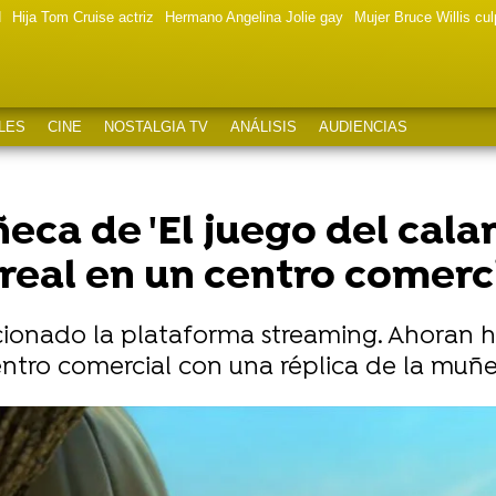
d
Hija Tom Cruise actriz
Hermano Angelina Jolie gay
Mujer Bruce Willis cu
LES
CINE
NOSTALGIA TV
ANÁLISIS
AUDIENCIAS
ñeca de 'El juego del cala
real en un centro comerc
ucionado la plataforma streaming. Ahoran h
centro comercial con una réplica de la muñ