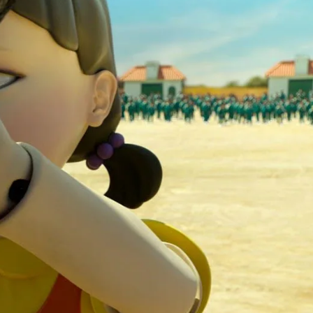
Whatsapp
Facebook
X
Flipboa
 del Calamar'
fue estrenada el pasado 17
mbre y en tan solo unas horas
se convirtió
ie más vista
, desbancando incluso a 'La
apel', que había salido apenas unas