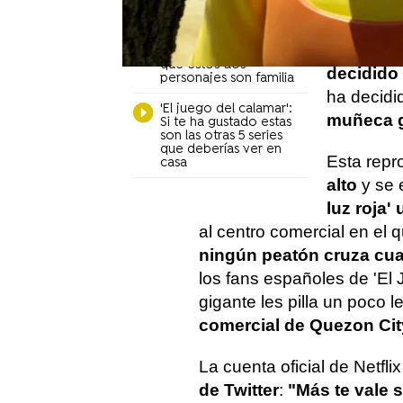
semanas 
dinero
'El juego del calamar':
Ahora, pa
La teoría que sugiere
que estos dos
decidido 
personajes son familia
ha decid
'El juego del calamar':
muñeca g
Si te ha gustado estas
son las otras 5 series
que deberías ver en
Esta rep
casa
alto
y se 
luz roja'
al centro comercial en el
ningún peatón cruza cu
los fans españoles de 'El 
gigante les pilla un poco l
comercial de Quezon City
La cuenta oficial de Netflix
de Twitter
:
"Más te vale s