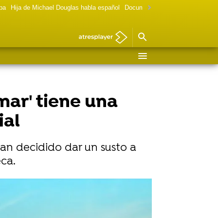
lpa
Hija de Michael Douglas habla español
Documental Las chicas Gilmore
mar' tiene una
ial
an decidido dar un susto a
eca.