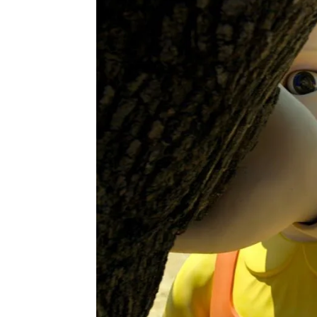
Objetivo TV
Madrid
Publicado:
02 de octubre de 2021, 15:14
'El Juego
Más información
de septie
El final explicado de 'El
en la ser
juego del calamar':
todo lo que ocurre
Casa de P
después de ganar el