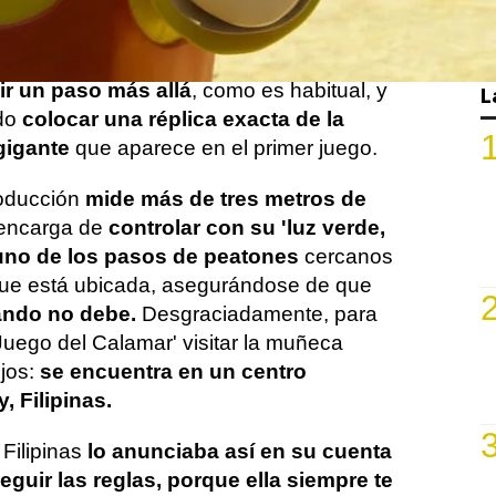
antes.
ra promocionar la serie,
la plataforma ha
ir un paso más allá
, como es habitual, y
L
ido
colocar una réplica exacta de la
igante
que aparece en el primer juego.
roducción
mide más de tres metros de
encarga de
controlar con su 'luz verde,
 uno de los pasos de peatones
cercanos
 que está ubicada, asegurándose de que
ando no debe.
Desgraciadamente, para
Juego del Calamar' visitar la muñeca
ejos:
se encuentra en un centro
, Filipinas.
 Filipinas
lo anunciaba así en su cuenta
eguir las reglas, porque ella siempre te