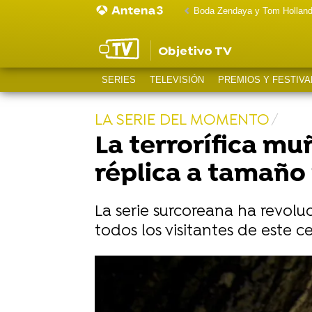
Boda Zendaya y Tom Hollan
Objetivo TV
SERIES
TELEVISIÓN
PREMIOS Y FESTIVA
LA SERIE DEL MOMENTO
La terrorífica mu
réplica a tamaño 
La serie surcoreana ha revol
todos los visitantes de este 