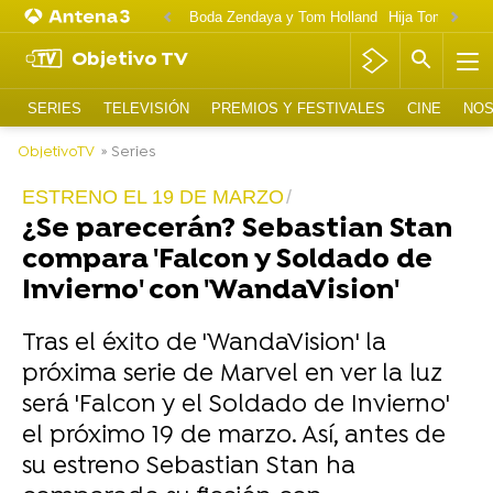
Boda Zendaya y Tom Holland
Hija Tom Cruise 
Objetivo TV
SERIES
TELEVISIÓN
PREMIOS Y FESTIVALES
CINE
NOS
ObjetivoTV
» Series
ESTRENO EL 19 DE MARZO
¿Se parecerán? Sebastian Stan
compara 'Falcon y Soldado de
Invierno' con 'WandaVision'
Tras el éxito de 'WandaVision' la
próxima serie de Marvel en ver la luz
será 'Falcon y el Soldado de Invierno'
el próximo 19 de marzo. Así, antes de
su estreno Sebastian Stan ha