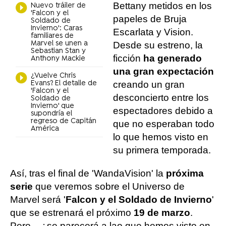
Bettany metidos en los
Nuevo tráiler de
'Falcon y el
papeles de Bruja
Soldado de
Invierno': Caras
Escarlata y Vision.
familiares de
Marvel se unen a
Desde su estreno, la
Sebastian Stan y
ficción
ha generado
Anthony Mackie
una gran expectación
¿Vuelve Chris
Evans? El detalle de
creando un gran
'Falcon y el
desconcierto entre los
Soldado de
Invierno' que
espectadores debido a
supondría el
regreso de Capitán
que no esperaban todo
América
lo que hemos visto en
su primera temporada.
Así, tras el final de 'WandaVision' la
próxima
serie
que veremos sobre el Universo de
Marvel será '
Falcon y el Soldado de Invierno
'
que se estrenará el próximo
19 de marzo
.
Pero... ¿se parecerá a lao que hemos visto en