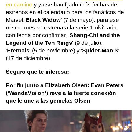
en camino
y ya se han fijado más fechas de
estrenos en el calendario para los fanáticos de
Marvel,
'
Black Widow
' (7 de mayo), para ese
mismo mes se estrenará la serie
'Loki
', aún
con fecha por confirmar, '
Shang-Chi and the
Legend of the Ten Rings
' (9 de julio),
'
Eternals
' (5 de noviembre) y '
Spider-Man 3
'
(17 de diciembre).
Seguro que te interesa:
Por fin junto a Elizabeth Olsen: Evan Peters
('WandaVision') revela la fuerte conexión
que le une a las gemelas Olsen
Sebastian Stan
marvel