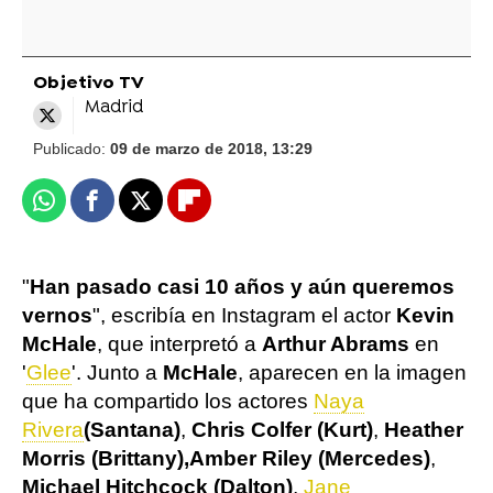
Objetivo TV
Madrid
Publicado:
09 de marzo de 2018, 13:29
Whatsapp
Facebook
X
Flipboard
"
Han pasado casi 10 años y aún queremos
vernos
", escribía en Instagram el actor
Kevin
McHale
, que interpretó a
Arthur Abrams
en
'
Glee
'. Junto a
McHale
, aparecen en la imagen
que ha compartido los actores
Naya
Rivera
(Santana)
,
Chris Colfer (Kurt)
,
Heather
Morris (Brittany),
Amber Riley (Mercedes)
,
Michael Hitchcock (Dalton)
,
Jane