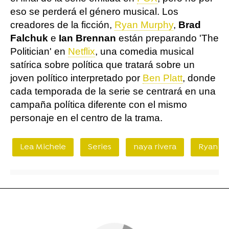
eso se perderá el género musical. Los
creadores de la ficción,
Ryan Murphy
,
Brad
Falchuk
e
Ian Brennan
están preparando 'The
Politician' en
Netflix
, una comedia musical
satírica sobre política que tratará sobre un
joven político interpretado por
Ben Platt
, donde
cada temporada de la serie se centrará en una
campaña política diferente con el mismo
personaje en el centro de la trama.
Lea Michele
Series
naya rivera
Ryan M