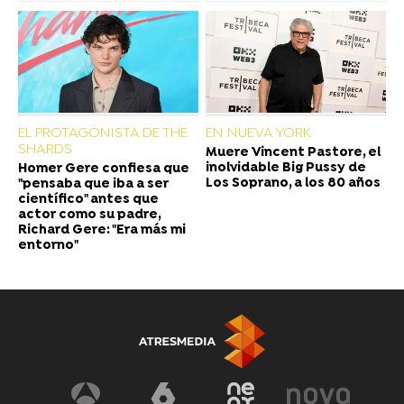
EL PROTAGONISTA DE THE
EN NUEVA YORK
SHARDS
Muere Vincent Pastore, el
inolvidable Big Pussy de
Homer Gere confiesa que
Los Soprano, a los 80 años
"pensaba que iba a ser
científico" antes que
actor como su padre,
Richard Gere: "Era más mi
entorno"