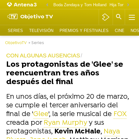
Boda Zendaya y Tom Holland
Hija Tom Cruise 
Objetivo TV
SERIES
TELEVISIÓN
PREMIOS Y FESTIVALES
CINE
NOS
ObjetivoTV
» Series
CON ALGUNAS AUSENCIAS
Los protagonistas de 'Glee' se
reencuentran tres años
después del final
En unos días, el próximo 20 de marzo,
se cumple el tercer aniversario del
final de '
Glee
', la serie musical de
FOX
creada por
Ryan Murphy
y sus
protagonistas,
Kevin McHale
,
Naya