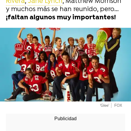
Rivera
,
Jane Lynch
, Matthew Morrison
y muchos más se han reunido, pero...
¡faltan algunos muy importantes!
-
'Glee'
FOX