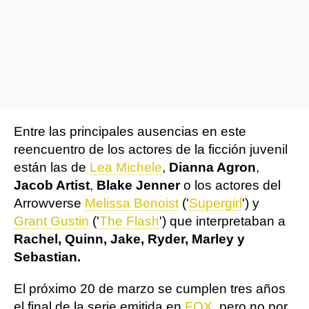
Entre las principales ausencias en este
reencuentro de los actores de la ficción juvenil
están las de
Lea Michele
,
Dianna Agron
,
Jacob Artist
,
Blake Jenner
o los actores del
Arrowverse
Melissa Benoist
('
Supergirl
') y
Grant Gustin
('
The Flash
') que interpretaban a
Rachel, Quinn, Jake, Ryder, Marley y
Sebastian.
El próximo 20 de marzo se cumplen tres años
el final de la serie emitida en
FOX
, pero no por