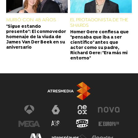
MURIÓ CON 48 AÑOS
EL PROTAGONISTA DE THE
SHARDS
"Sigue estando
presente": El conmovedor
Homer Gere confiesa que
homenaje de la viuda de
"pensaba que iba a ser
James Van Der Beek en su
científico" antes que
aniversario
actor como su padre,
Richard Gere: "Era más mi
entorno"