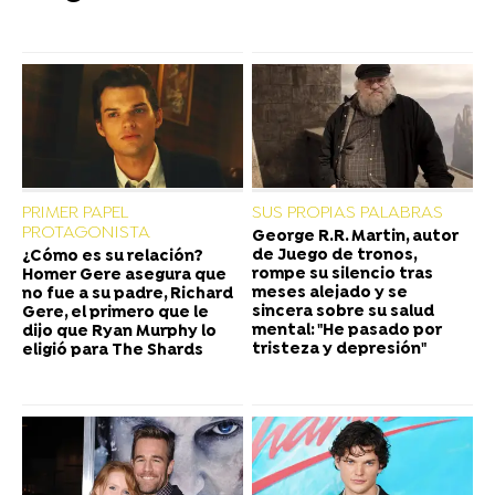
PRIMER PAPEL
SUS PROPIAS PALABRAS
PROTAGONISTA
George R.R. Martin, autor
de Juego de tronos,
¿Cómo es su relación?
rompe su silencio tras
Homer Gere asegura que
meses alejado y se
no fue a su padre, Richard
sincera sobre su salud
Gere, el primero que le
mental: "He pasado por
dijo que Ryan Murphy lo
tristeza y depresión"
eligió para The Shards