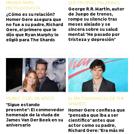
PRIMER PAPEL
SUS PROPIAS PALABRAS
PROTAGONISTA
George R.R. Martin, autor
de Juego de tronos,
¿Cómo es su relación?
rompe su silencio tras
Homer Gere asegura que
meses alejado y se
no fue a su padre, Richard
sincera sobre su salud
Gere, el primero que le
mental: "He pasado por
dijo que Ryan Murphy lo
tristeza y depresión"
eligió para The Shards
MURIÓ CON 48 AÑOS
EL PROTAGONISTA DE THE
SHARDS
"Sigue estando
presente": El conmovedor
Homer Gere confiesa que
homenaje de la viuda de
"pensaba que iba a ser
James Van Der Beek en su
científico" antes que
aniversario
actor como su padre,
Richard Gere: "Era más mi