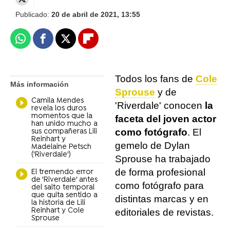
Publicado:
20 de abril de 2021, 13:55
Whatsapp
Facebook
X
Flipboard
Todos los fans de
Cole
Más información
Sprouse
y de
Camila Mendes
'Riverdale' conocen
la
revela los duros
momentos que la
faceta del joven actor
han unido mucho a
como fotógrafo
. El
sus compañeras Lili
Reinhart y
gemelo de Dylan
Madelaine Petsch
('Riverdale')
Sprouse ha trabajado
de forma profesional
El tremendo error
de 'Riverdale' antes
como fotógrafo para
del salto temporal
que quita sentido a
distintas marcas y en
la historia de Lili
Reinhart y Cole
editoriales de revistas.
Sprouse