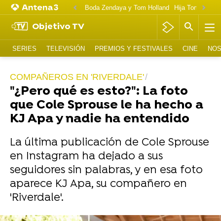
Boda Zendaya y Tom Holland
Hija Tom Cruise 
Objetivo TV
SERIES
TELEVISIÓN
PREMIOS Y FESTIVALES
CINE
NOS
COMPAÑEROS EN 'RIVERDALE'
"¿Pero qué es esto?": La foto
que Cole Sprouse le ha hecho a
KJ Apa y nadie ha entendido
La última publicación de Cole Sprouse
en Instagram ha dejado a sus
seguidores sin palabras, y en esa foto
aparece KJ Apa, su compañero en
'Riverdale'.