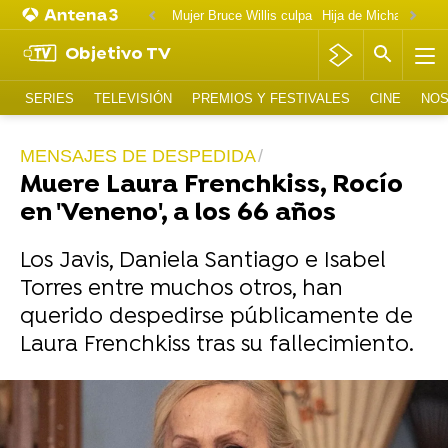
Mujer Bruce Willis culpa
Objetivo TV
SERIES
TELEVISIÓN
PREMIOS Y FESTIVALES
CINE
NOS
MENSAJES DE DESPEDIDA
Muere Laura Frenchkiss, Rocío
en 'Veneno', a los 66 años
Los Javis, Daniela Santiago e Isabel
Torres entre muchos otros, han
querido despedirse públicamente de
Laura Frenchkiss tras su fallecimiento.