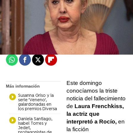
Irene Picazo
Madrid
Actualizado:
24 de octubre de 2021, 17:29
Publicado:
24 de octubre de 2021, 17:27
Whatsapp
Facebook
X
Flipboard
Este domingo
Más información
conocíamos la triste
Susanna Griso y la
noticia del fallecimiento
serie 'Veneno',
galardonadas en
de
Laura Frenchkiss,
los premios Diversa
la actriz que
Daniela Santiago,
interpretó a Rocío,
en
Isabel Torres y
Jedet,
la ficción
protagonistas de