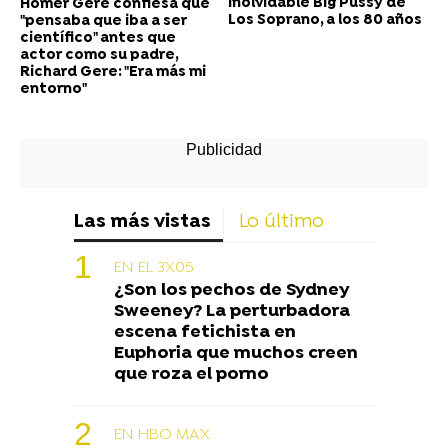
inolvidable Big Pussy de
Homer Gere confiesa que
Los Soprano, a los 80 años
"pensaba que iba a ser
científico" antes que
actor como su padre,
Richard Gere: "Era más mi
entorno"
Las más vistas
Lo último
EN EL 3X05
¿Son los pechos de Sydney
Sweeney? La perturbadora
escena fetichista en
Euphoria que muchos creen
que roza el porno
EN HBO MAX