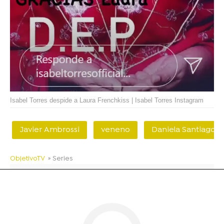
Isabel Torres despide a Laura Frenchkiss | Isabel Torres Instagram
Javier Ambrossi
veneno
Daniela Santiago
ObjetivoTV
» Series