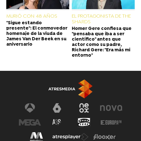
MURIÓ CON 48 AÑOS
EL PROTAGONISTA DE THE
SHARDS
"Sigue estando
presente": El conmovedor
Homer Gere confiesa que
homenaje de la viuda de
"pensaba que iba a ser
James Van Der Beek en su
científico" antes que
aniversario
actor como su padre,
Richard Gere: "Era más mi
entorno"