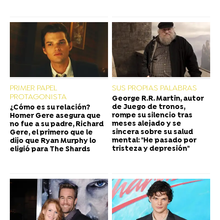
PRIMER PAPEL
SUS PROPIAS PALABRAS
PROTAGONISTA
George R.R. Martin, autor
de Juego de tronos,
¿Cómo es su relación?
rompe su silencio tras
Homer Gere asegura que
meses alejado y se
no fue a su padre, Richard
sincera sobre su salud
Gere, el primero que le
mental: "He pasado por
dijo que Ryan Murphy lo
tristeza y depresión"
eligió para The Shards