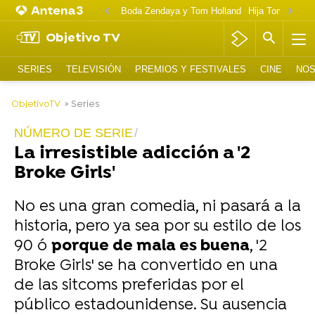
Boda Zendaya y Tom Holland
Hija Tom Cruise 
Objetivo TV
SERIES
TELEVISIÓN
PREMIOS Y FESTIVALES
CINE
NOS
-
ObjetivoTV
» Series
NÚMERO DE SERIE
La irresistible adicción a '2
Broke Girls'
No es una gran comedia, ni pasará a la
historia, pero ya sea por su estilo de los
90 ó
porque de mala es buena
, '2
Broke Girls' se ha convertido en una
de las sitcoms preferidas por el
público estadounidense. Su ausencia