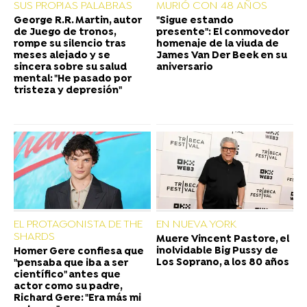
SUS PROPIAS PALABRAS
MURIÓ CON 48 AÑOS
George R.R. Martin, autor
"Sigue estando
de Juego de tronos,
presente": El conmovedor
rompe su silencio tras
homenaje de la viuda de
meses alejado y se
James Van Der Beek en su
sincera sobre su salud
aniversario
mental: "He pasado por
tristeza y depresión"
EL PROTAGONISTA DE THE
EN NUEVA YORK
SHARDS
Muere Vincent Pastore, el
inolvidable Big Pussy de
Homer Gere confiesa que
Los Soprano, a los 80 años
"pensaba que iba a ser
científico" antes que
actor como su padre,
Richard Gere: "Era más mi