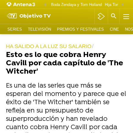
Boda Zendaya y Tom Holland
Hija Tom Cruise 
Objetivo TV
SERIES
TELEVISIÓN
PREMIOS Y FESTIVALES
CINE
NOS
HA SALIDO A LA LUZ SU SALARIO
Esto es lo que cobra Henry
Cavill por cada capítulo de 'The
Witcher'
Es una de las series que más se
esperan del momento y parece que el
éxito de 'The Witcher' también se
refleja en su presupuesto de
superproducción y han revelado
cuanto cobra Henry Cavill por cada