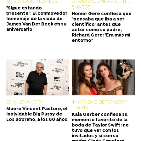
MURIÓ CON 48 AÑOS
EL PROTAGONISTA DE THE
SHARDS
"Sigue estando
presente": El conmovedor
Homer Gere confiesa que
homenaje de la viuda de
"pensaba que iba a ser
James Van Der Beek en su
científico" antes que
aniversario
actor como su padre,
Richard Gere: "Era más mi
entorno"
EN NUEVA YORK
INVITADAS DE TAYLOR Y
TRAVIS
Muere Vincent Pastore, el
inolvidable Big Pussy de
Kaia Gerber confiesa su
Los Soprano, a los 80 años
momento favorito de la
boda de Taylor Swift: no
tuvo que ver con los
invitados y sí con su