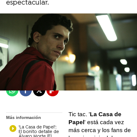
espectacular.
Objetivo TV
Madrid
Publicado:
27 de agosto de 2021, 14:34
Whatsapp
Facebook
X
Flipboard
Tic tac. '
La Casa de
Más información
Papel
' está cada vez
'La Casa de Papel':
más cerca y los fans de
El bonito detalle de
Álvaro Morte (El