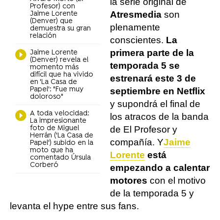
la serie original de
Profesor) con
Atresmedia
son
Jaime Lorente
(Denver) que
plenamente
demuestra su gran
relación
conscientes.
La
primera parte de la
Jaime Lorente
(Denver) revela el
temporada 5 se
momento más
difícil que ha vivido
estrenará este 3 de
en 'La Casa de
Papel': "Fue muy
septiembre en Netflix
doloroso"
y supondrá el final de
A toda velocidad:
los atracos de la banda
La impresionante
foto de Miguel
de El Profesor y
Herrán ('La Casa de
compañía. Y
Jaime
Papel') subido en la
moto que ha
Lorente
está
comentado Úrsula
Corberó
empezando a calentar
motores
con el motivo
de la temporada 5 y
levanta el hype entre sus fans.