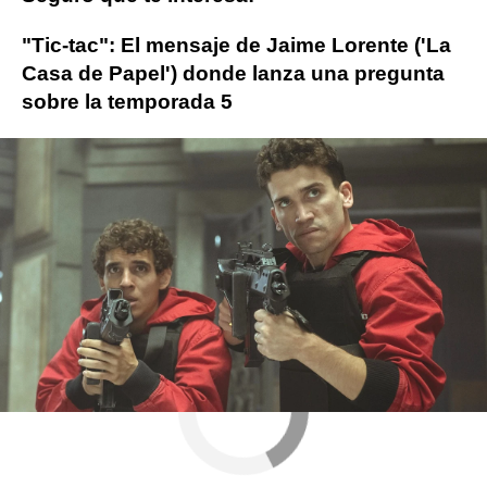
"Tic-tac": El mensaje de Jaime Lorente ('La
Casa de Papel') donde lanza una pregunta
sobre la temporada 5
Netflix
La casa de papel
Atresmedia
es
ObjetivoTV
» Series