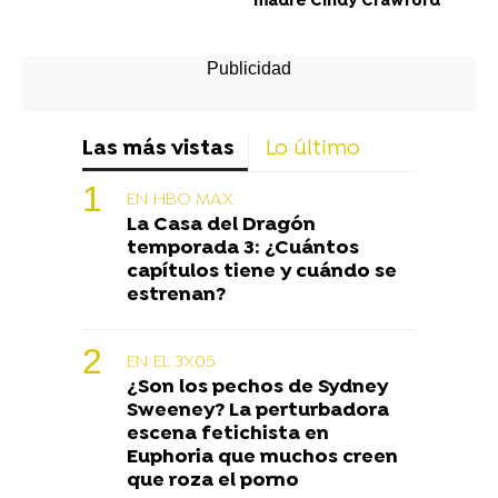
madre Cindy Crawford
Las más vistas
Lo último
EN HBO MAX
La Casa del Dragón
temporada 3: ¿Cuántos
capítulos tiene y cuándo se
estrenan?
EN EL 3X05
¿Son los pechos de Sydney
Sweeney? La perturbadora
escena fetichista en
Euphoria que muchos creen
que roza el porno