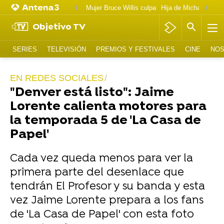
Mujer Bruce Willis culpa
Objetivo TV
SERIES
TELEVISIÓN
PREMIOS Y FESTIVALES
CINE
NOS
EN REDES SOCIALES
"Denver está listo": Jaime
Lorente calienta motores para
la temporada 5 de 'La Casa de
Papel'
Cada vez queda menos para ver la
primera parte del desenlace que
tendrán El Profesor y su banda y esta
vez Jaime Lorente prepara a los fans
de 'La Casa de Papel' con esta foto