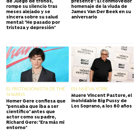
de Juego de tronos,
presente": El conmovedor
rompe su silencio tras
homenaje de la viuda de
meses alejado y se
James Van Der Beek en su
sincera sobre su salud
aniversario
mental: "He pasado por
tristeza y depresión"
EL PROTAGONISTA DE THE
EN NUEVA YORK
SHARDS
Muere Vincent Pastore, el
inolvidable Big Pussy de
Homer Gere confiesa que
Los Soprano, a los 80 años
"pensaba que iba a ser
científico" antes que
actor como su padre,
Richard Gere: "Era más mi
entorno"