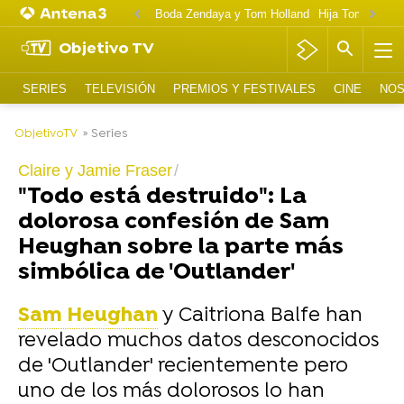
Boda Zendaya y Tom Holland
Hija Tom Cruise 
Objetivo TV
SERIES
TELEVISIÓN
PREMIOS Y FESTIVALES
CINE
NOS
-
ObjetivoTV
» Series
Claire y Jamie Fraser
"Todo está destruido": La
dolorosa confesión de Sam
Heughan sobre la parte más
simbólica de 'Outlander'
Sam Heughan
y Caitriona Balfe han
revelado muchos datos desconocidos
de 'Outlander' recientemente pero
uno de los más dolorosos lo han